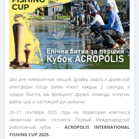
Два дня невероятных эмоций, драйва, азарта и дружеской
атмосферы! Когда рыбка клюет каждые 2 секунды, а
сердце бьется, как фрикцион! Друзья, команда, энергия,
файер-шоу и настоящий дух рыбалки.
20–21 сентября 2025 года на территории комплекса
«Форелька клаб» состоялся Первый Международный
рыболовный кубок —
ACROPOLIS INTERNATIONAL
FISHING CUP 2025.