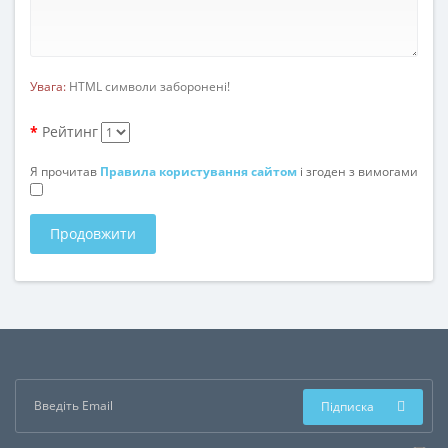
Увага:
HTML символи заборонені!
Рейтинг
Я прочитав
Правила користування сайтом
і згоден з вимогами
Продовжити
Підписка