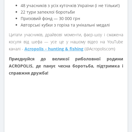
48 учасників з усіх куточків України (і не тільки!)
22 тури запеклої боротьби
Призовий фонд — 30 000 грн
Авторські кубки з горіха та унікальні медалі
Цитати учасників, драйвові моменти, фаєр-шоу і смажена
косуля від шефа — усе це у нашому відео на YouTube
каналі -
Acropolis – hunting & fishing
(@Acropoliscom)
Приєднуйся до великої риболовної родини
ACROPOLIS, де панує чесна боротьба, підтримка і
справжня дружба!