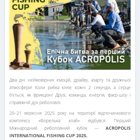
Два дні неймовірних емоцій, драйву, азарту та дружньої
атмосфери! Коли рибка клює кожні 2 секунди, а серце
б’ється, як фрикціон! Друзі, команда, енергія, фаєр-шоу і
справжній дух риболовлі.
20–21 вересня 2025 року на території відпочинкового
комплексу «Форелька клаб» відбувся Перший
Міжнародний риболовний кубок —
ACROPOLIS
INTERNATIONAL FISHING CUP 2025.