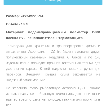
Отзывы (0)
Размер: 24х24х22,5см.
Объем - 10 л
Материал: водонепроницаемый полиэстер D600
пленка PVC, пенополиэтилен, термозащита.
Термосумка для хранения и транспортировки дипив и
аттрактантов Акрополис - СД-1н. Укомплектована двумя
полужёсткими съемными модулями. С боков и по дну
изделия извне проходит прочная текстильная тесьма для
укрепления каркаса. К ней надежно пришиты ручки для
переноса. Внешняя крышка сумки закрывается на
надежный замок-молнию.
По желанию, сумку рыболовную Acropolis СД-1н можно
использовать, как небольшую термо-сумку для напитков и
еды во время отдыха на природе, пикнике или прогулки в
лес.