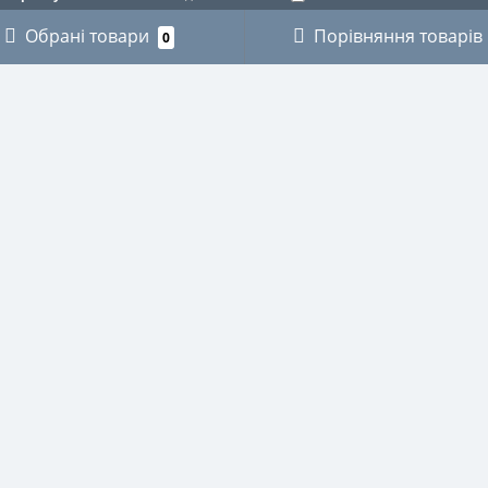
Обрані товари
Порівняння товарів
0
ОРІЇ
ОСОБИСТИЙ КАБІНЕТ
КИ
Особистий кабінет
ЗИКАНТІВ
Історія замовлень
ХНІКИ
Мої закладки
І
Розсилка новин
ВСТВО
СТВО
НИЧЕ
И ДЛЯ ОКУЛЯРІВ