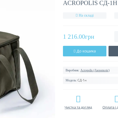
ACROPOLIS СД-1Н
На складі
1 216.00грн
До кошика
Виробник:
Acropolis (Акрополіс)
СД-1н
Модель:
Чистка та догляд
Оплата і 