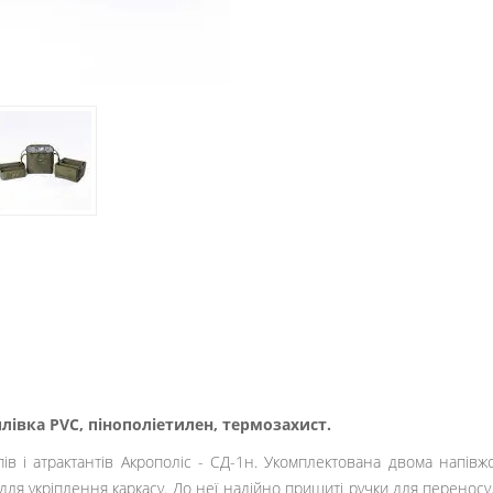
лівка PVC, пінополіетилен, термозахист.
ів і атрактантів Акрополіс - СД-1н. Укомплектована двома напів
для укріплення каркасу. До неї надійно пришиті ручки для перенос