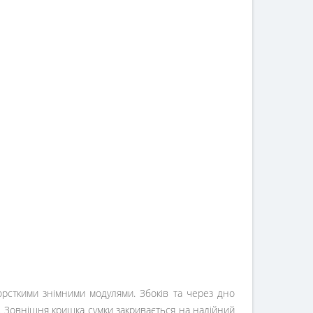
жорсткими знімними модулями. Збоків та через дно
у. Зовнішня кришка сумки закривається на надійний