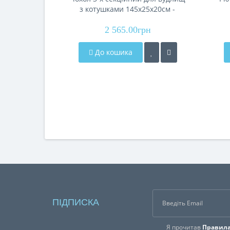
з котушками 145х25х20см -
Acropolis КВ-20
2 565.00грн
До кошика
ПІДПИСКА
Я прочитав
Правила