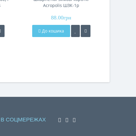
4
Acropolis ШЗК-1р
88.00грн
До кошика
До 
 В СОЦМЕРЕЖАХ