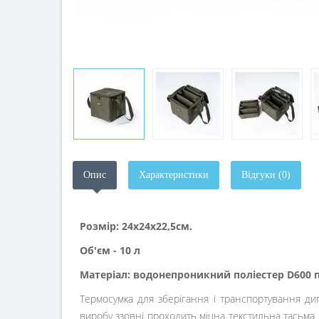
Опис
Характеристики
Відгуки (0)
Розмір: 24х24х22,5см.
Об'єм - 10 л
Матеріал: водонепроникний поліестер D600 п
Термосумка для зберігання і транспортування дип
виробу ззовні проходить міцна текстильна тасьма 