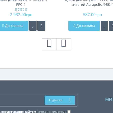
РРС-1
снастей Acropolis ФБК-
2 982.00грн
587.00грн
До кошика
До кошика
МИ
Підписка
 користування сайтом
і згоден з вимогами