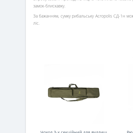
замок-блискавку.
За бажанням, сумку рибальську Acropolis СД-1н мож
ліс.
Чохол 3-х секційний для вудлищ
Рю