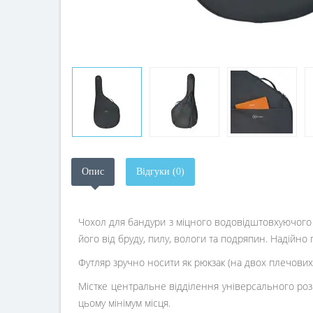
Опис
Відгуки (0)
Чохол для бандури з міцного водовідштовхуючого 
його від бруду, пилу, вологи та подряпин. Надійн
Футляр зручно носити як рюкзак (на двох плечових 
Містке центральне відділення універсального розм
цьому мінімум місця.