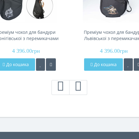
реміум чохол для бандури
Преміум чохол для банду
рнігівської з перемикачами
Львівської з перемикача
ндурист" РКБ-1ч (Renesans)
"Козацький марш" РКБ-
4 396.00грн
4 396.00грн
(Renesans)
До кошика
До кошика