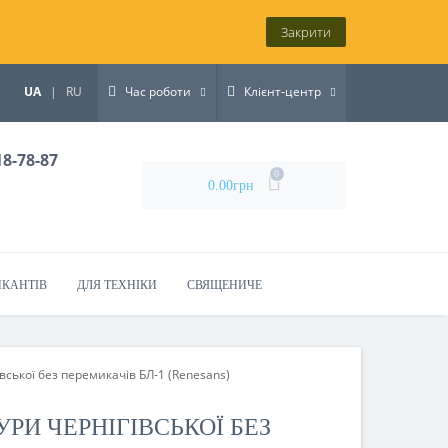
Закрити
UA
|
RU
Час роботи
Клієнт-центр
18-78-87
0
0.00грн
ИКАНТІВ
ДЛЯ ТЕХНІКИ
СВЯЩЕНИЧЕ
вської без перемикачів БЛ-1 (Renesans)
РИ ЧЕРНІГІВСЬКОЇ БЕЗ