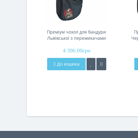
Преміум чохол для бандури
П
Львівської з перемикачами
Че
"Бандурист" РКБ-1л (Renesans)
"Ба
4 396.00грн
До кошика