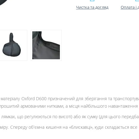
Чистка та догляд
Оплата і 
матеріалу Oxford D600 призначений для зберігання та транспортув
о прошитий армованими нитками, а місця найбільшого навантаження 
лямках, що регулюються по висоті) або як сумку
(для цього передба
іру. Спереду об'ємна кишеня на «блискавці», куди складається все