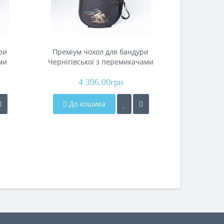
ри
Преміум чохол для бандури
Чох
ми
Чернігівської з перемикачами
(гла
1л
"Козацький марш" РКБ-1ч
пневма
4 396.00грн
(Renesans)
До кошика
До 