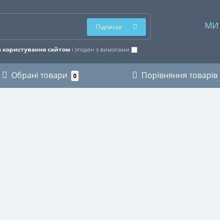
МИ
Підписка
 користування сайтом
і згоден з вимогами
Обрані товари
Порівняння товарів
0
ОРІЇ
ОСОБИСТИЙ КАБІНЕТ
КИ
Особистий кабінет
ЗИКАНТІВ
Історія замовлень
ХНІКИ
Мої закладки
І
Розсилка новин
ВСТВО
СТВО