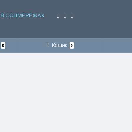
 В СОЦМЕРЕЖАХ
Кошик
0
0
НАШІ КОНТАКТИ
Пункт видачі інтернет-замовлень м. Львів
+38 (066) 218-78-87 рибалка
+38 (096) 883-75-11 мисливство
+38 (066) 718-73-21 футляри для
окулярів
+38 (066) 218-78-87 сумки для
техніки
+38 (067) 328-78-89 священичі