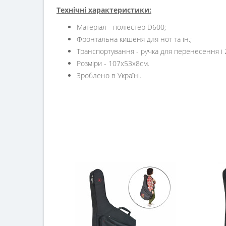
Технічні характеристики:
Матеріал - поліестер D600;
Фронтальна кишеня для нот та ін.;
Транспортування - ручка для перенесення і
Розміри - 107x53x8см.
Зроблено в Україні.