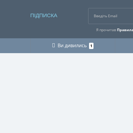
ПІДПИСКА
Я прочитав
Правила
Ви дивились
1
ІНФОРМАЦІЯ
КАТЕГ
Про нас
ГРИБНИ
Оплата і доставка
ДЛЯ МУ
Контакти
ДЛЯ ТЕ
Buy abroad / Купити за кордоном
МІЛІТАР
Правила користування сайтом
МИСЛИ
Публічна оферта
ПІКНІК
Політика використання файлів Cookie
РИБАЛЬ