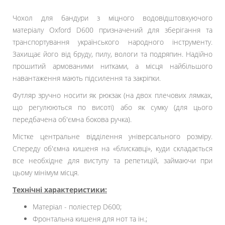
Чохол для бандури з міцного водовідштовхуючого
матеріалу Oxford D600 призначений для зберігання та
транспортування українського народного інструменту.
Захищає його від бруду, пилу, вологи та подряпин. Надійно
прошитий армованими нитками, а місця найбільшого
навантаження мають підсилення та закріпки.
Футляр зручно носити як рюкзак (на двох плечових лямках,
що регулюються по висоті) або як сумку
(для цього
передбачена об'ємна бокова ручка).
Містке центральне відділення універсального розміру.
Спереду об'ємна кишеня на «блискавці», куди складається
все необхідне для виступу та репетицій, займаючи при
цьому мінімум місця.
Технічні характеристики:
Матеріал - поліестер D600;
Фронтальна кишеня для нот та ін.;