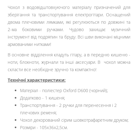
Чохол з водовідштовхуючого матеріалу призначений для
зберігання та транспортування електрогітари.
Оснащений
двома плечовими лямками, які регулюються по довжині та
2-ма боковими ручками. Чудово захищає музичний
інструмент від подряпин та бруду. Всі шви виконані міцними
армованими нитками!
В основне відділення кладуть гітару, а в передню кишеню -
ноти, блокноти, журнали та інші аксесуари. В чохол можна
скласти все необхідне зручно та компактно!
Технічні характеристики:
Матеріал - поліестер Oxford D600 (чорний);
Додатково - 1 кишеня;
Транспортування - 2 ручки для перенесення і 2
плечових ременя;
Чохол декорований сірим шовкотрафаретним друком;
Розміри - 105x36x2,5см.