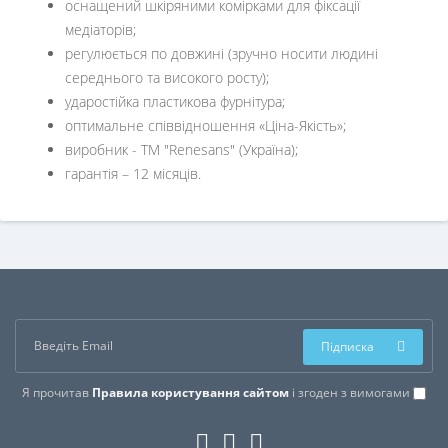
оснащений шкіряними комірками для фіксації
медіаторів;
регулюється по довжині (зручно носити людині
середнього та високого росту);
ударостійка пластикова фурнітура;
оптимальне співвідношення «Ціна-Якість»;
виробник - ТМ "Renesans" (Україна);
гарантія – 12 місяців.
Підписка
Я прочитав
Правила користування сайтом
і згоден з вимогами