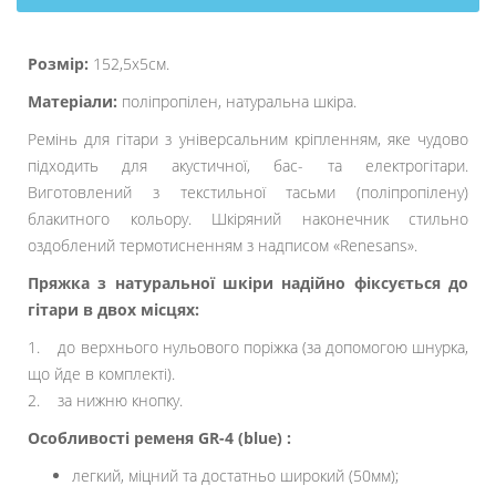
Розмір:
152,5х5см.
Матеріали:
поліпропілен, натуральна шкіра.
Ремінь для гітари з універсальним кріпленням, яке чудово
підходить для акустичної, бас- та електрогітари.
Виготовлений з текстильної тасьми (поліпропілену)
блакитного кольору. Шкіряний наконечник стильно
оздоблений термотисненням з надписом «Renesans».
Пряжка з натуральної шкіри надійно фіксується до
гітари в двох місцях:
1. до верхнього нульового поріжка (за допомогою шнурка,
що йде в комплекті).
2. за нижню кнопку.
Особливості ременя GR-4 (blue) :
легкий, міцний та достатньо широкий (50мм);