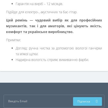
Гарантія на виріб – 12 місяців.
Підійде для електро-, акустичних та бас-гітар.
Цей ремінь — чудовий вибір як для професійних
музикантів, так і для аматорів, які цінують якість,
комфорт та українське виробництво.
Примітки:
Догляд: ручна чистка за допомогою вологої ганчірки
та м’якої щітки.
Надмірна вологість сприяє вимиванню фарби.
Підписка