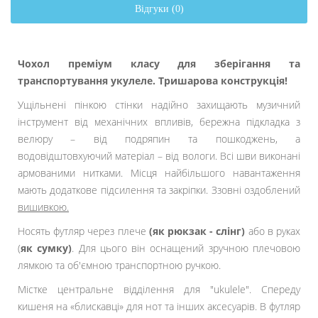
Відгуки (0)
Чохол преміум класу для зберігання та
транспортування укулеле. Тришарова конструкція!
Ущільнені пінкою стінки надійно захищають музичний
інструмент від механічних впливів, бережна підкладка з
велюру – від подряпин та пошкоджень, а
водовідштовхуючий матеріал – від вологи. Всі шви виконані
армованими нитками. Місця найбільшого навантаження
мають додаткове підсилення та закріпки. Ззовні оздоблений
вишивкою.
Носять футляр через плече
(як рюкзак - слінг)
або в руках
(
як сумку)
. Для цього він оснащений зручною плечовою
лямкою та об'ємною транспортною ручкою.
Містке центральне відділення для "ukulele". Спереду
кишеня на «блискавці» для нот та інших аксесуарів. В футляр