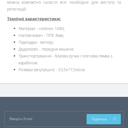
можна компактно скласти все необхідне для виступу та
репетицій.
Технічні характеристики:
Матеріал - нейлон 1680;
Наповнювач - ППЕ 8мм;
Підкладка - велюр;
Додатково - передня кишеня;
Транспортування - бокова ручка і плечова лямка з
карабіном.
Розміри (внутрішні) - 53,5х17,5х6см.
Підписка