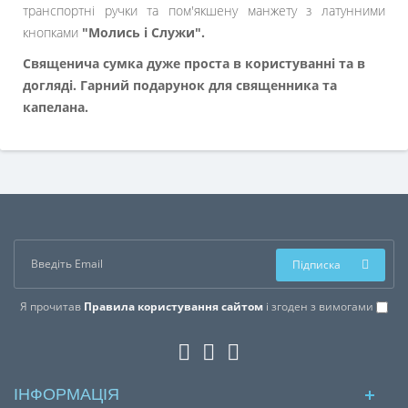
транспортні ручки та пом'якшену манжету з латунними
кнопками
"Молись і Служи".
Священича сумка дуже проста в користуванні та в
догляді. Гарний подарунок для священника та
капелана.
Підписка
Я прочитав
Правила користування сайтом
і згоден з вимогами
ІНФОРМАЦІЯ