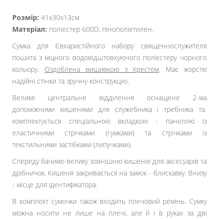
Розмір:
41х30х13см.
Матеріал:
поліестер 600D, пінополіетилен.
Сумка для Євхаристійного набору священнослужителя
пошита з міцного водовідштовхуючого поліестеру чорного
кольору.
Оздоблена вишивкою з Хрестом
. Має жорсткі
надійні стінки та зручну конструкцію.
Велике центральне відділення оснащене 2-ма
допоміжними кишенями для служебника і требника та
комплектується спеціальною вкладкою - панеллю із
еластичними стрічками (гумками) та стрічками із
текстильними застібками (липучками).
Спереду бачимо велику зовнішню кишеню для аксесуарів та
дрібничок. Кишеня закривається на замок - блискавку. Внизу
- місце для ідентифікатора.
В комплект сумочки також входить плечовий ремінь. Сумку
можна носити не лише на плечі, але й і в руках за дві