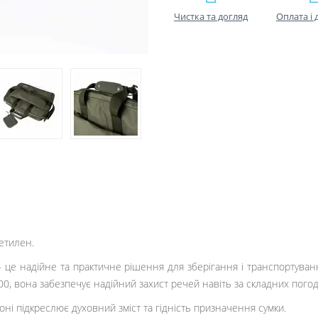
Чистка та догляд
Оплата і 
етилен.
це надійне та практичне рішення для зберігання і транспортуван
, вона забезпечує надійний захист речей навіть за складних погод
ні підкреслює духовний зміст та гідність призначення сумки.