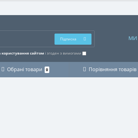
МИ
Підписка
 користування сайтом
і згоден з вимогами
Обрані товари
Порівняння товарів
0
ОРІЇ
ОСОБИСТИЙ КАБІНЕТ
КИ
Особистий кабінет
ЗИКАНТІВ
Історія замовлень
ХНІКИ
Мої закладки
І
Розсилка новин
ВСТВО