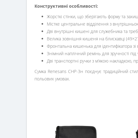
Конструктивні особливості:
Жорсткі стінки, що зберігають форму та захи
Містке центральне відділення з внутрішньо
Дві внутрішні кишені для служебника та треб
Велика зовнішня кишеня на блискавці (49×27
Фронтальна кишенька для ідентифікатора зі в
Знімний наплічний ремінь для зручності під
Дві транспортні ручки з м’якою накладкою,
Сумка Renesans СНР-3н поєднує традиційний стиль 
польових умовах.