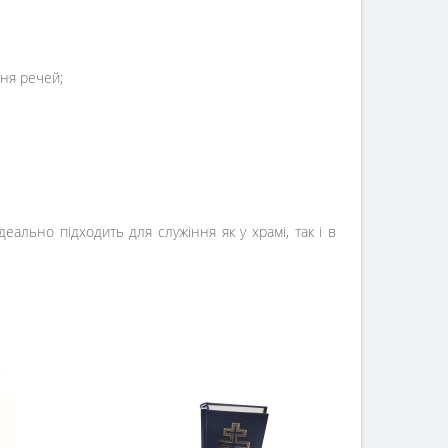
ня речей;
еально підходить для служіння як у храмі, так і в