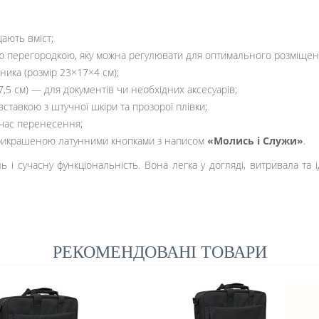
щають вміст;
ю перегородкою, яку можна регулювати для оптимального розміщен
ника (розмір 23×17×4 см);
,5 см) — для документів чи необхідних аксесуарів;
ставкою з штучної шкіри та прозорої плівки;
 час перенесення;
 прикрашеною латунними кнопками з написом
«Молись і Служи»
.
і сучасну функціональність. Вона легка у догляді, витривала та ід
РЕКОМЕНДОВАНІ ТОВАРИ