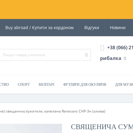
Buy abroad / Купити за кордоном
Відгуки
Новини
+38 (066) 2
рибалка
СТВО
СПОРТ
МІЛІТАРІ
ФУТЛЯРИ ДЛЯ ОКУЛЯРІВ
ДЛЯ МУЗ
ня) священнослужителя, капелана Renesans СНР-3н (олива)
СВЯЩЕНИЧА СУМК