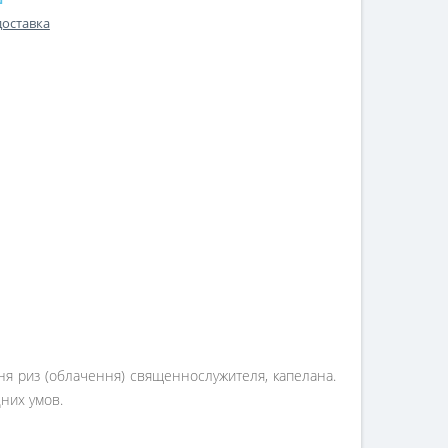
доставка
ня риз (облачення) священнослужителя, капелана.
них умов.