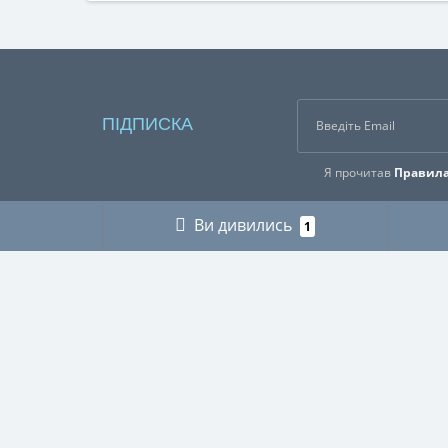
ПІДПИСКА
Я прочитав
Правила
Ви дивились
1
ІНФОРМАЦІЯ
КАТЕГ
Про нас
ГРИБНИ
Оплата і доставка
ДЛЯ МУ
Контакти
ДЛЯ ТЕ
Buy abroad / Купити за кордоном
МІЛІТАР
Правила користування сайтом
МИСЛИ