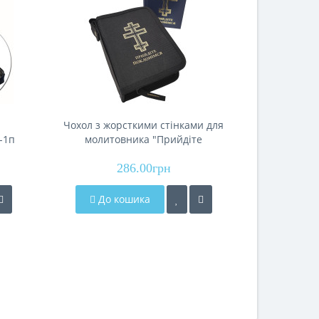
Чохол з жорсткими стінками для
Таця дл
-1п
молитовника "Прийдіте
поклонімся" ОДК-4
286.00грн
До кошика
До 