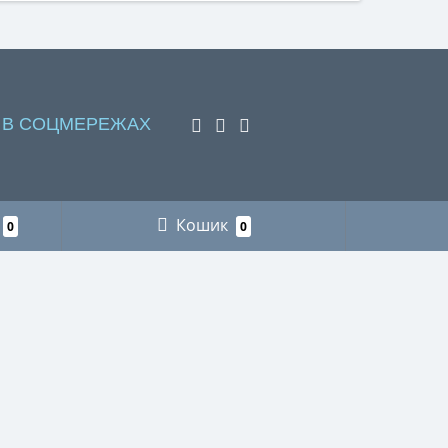
 В СОЦМЕРЕЖАХ
Кошик
0
0
НАШІ КОНТАКТИ
Пункт видачі інтернет-замовлень м. Львів
+38 (066) 218-78-87 рибалка
+38 (096) 883-75-11 мисливство
+38 (066) 718-73-21 футляри для
окулярів