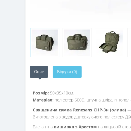
Опис
Відгуки (0)
Розмір:
50х35х10см.
Матеріал:
поліестер 600D, штучна шкіра, пінополі
Священича сумка Renesans СНР-3н (олива)
— 
Виготовлена з водовідштовхуючого поліестеру Д600
Елегантна
вишивка з Хрестом
на лицьовій сторо