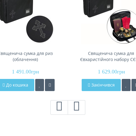
Священича сумка для риз
Священича сумка для
(облачення)
Євхаристійного набору СЄ
вященнослужителя СНР-2
1 491.00грн
1 629.00грн
До кошика
Закінчився