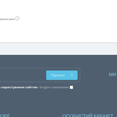
з вимогами
МИ
Підписка
 користування сайтом
і згоден з вимогами
ОРІЇ
ОСОБИСТИЙ КАБІНЕТ