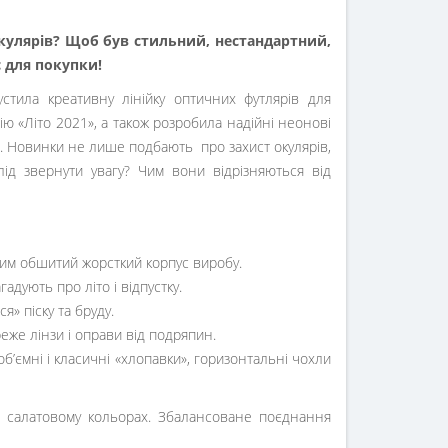
кулярів? Щоб був стильний, нестандартний,
 для покупки!
стила креативну лінійку оптичних футлярів для
ію «Літо 2021», а також розробила надійні неонові
т. Новинки не лише подбають про захист окулярів,
ід звернути увагу? Чим вони відрізняються від
ким обшитий жорсткий корпус виробу.
адують про літо і відпустку.
я» піску та бруду.
еже лінзи і оправи від подряпин.
об’ємні і класичні «хлопавки», горизонтальні чохли
а салатовому кольорах. Збалансоване поєднання