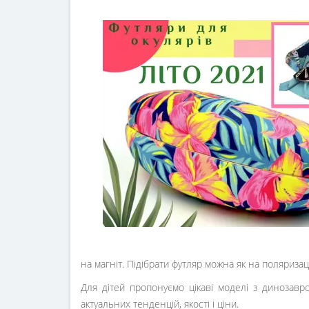
на магніт. Підібрати футляр можна як на поляризацій
Для дітей пропонуємо цікаві моделі з динозав
актуальних тенденцій, якості і ціни.