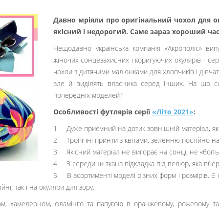
Давно мріяли про оригінальний чохол для о
якісний і недорогий. Саме зараз хороший час
Нещодавно українська компанія «Акрополіс» випу
жіночих сонцезахисних і коригуючих окулярів - сер
чохли з дитячими малюнками для хлопчиків і дівча
але й виділять власника серед інших. На що сл
попередніх моделей?
Особливості футлярів серії
«Літо 2021»
:
1. Дуже приємний на дотик зовнішній матеріал, я
2. Тропічні принти з квітами, зеленню постійно наг
3. Якісний матеріал не вигорає на сонці, не «боїтьс
4. З середини ткана підкладка під велюр, яка вбер
5. В асортименті моделі різних форм і розмірів. Є 
ні, так і на окуляри для зору.
ром, хамелеоном, фламінго та папугою в оранжевому, рожевому т