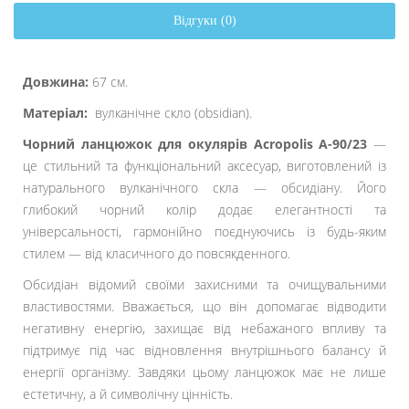
Відгуки (0)
Довжина:
67 см.
Матеріал:
вулканічне скло (obsidian).
Чорний ланцюжок для окулярів Acropolis А-90/23
—
це стильний та функціональний аксесуар, виготовлений із
натурального вулканічного скла — обсидіану. Його
глибокий чорний колір додає елегантності та
універсальності, гармонійно поєднуючись із будь-яким
стилем — від класичного до повсякденного.
Обсидіан відомий своїми захисними та очищувальними
властивостями. Вважається, що він допомагає відводити
негативну енергію, захищає від небажаного впливу та
підтримує під час відновлення внутрішнього балансу й
енергії організму. Завдяки цьому ланцюжок має не лише
естетичну, а й символічну цінність.