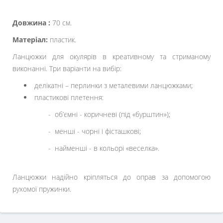
Довжина :
70 см.
Матеріал:
пластик.
Ланцюжки для окулярів в креативному та стриманому
виконанні. Три варіанти на вибір:
делікатні – перлинки з металевими ланцюжками;
пластикові плетення:
- об’ємні - коричневі (під «бурштин»);
- менші - чорні і фісташкові;
- найменші - в кольорі «веселка».
Ланцюжки надійно кріпляться до оправ за допомогою
рухомої пружинки.