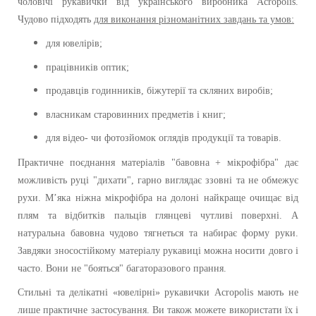
чоловічі рукавички від українського виробника Acropolis.
Чудово підходять
для виконання різноманітних завдань та умов:
для ювелірів;
працівників оптик;
продавців годинників, біжутерії та скляних виробів;
власникам старовинних предметів і книг;
для відео- чи фотозйомок оглядів продукції та товарів.
Практичне поєднання матеріалів "бавовна + мікрофібра" дає
можливість руці "дихати", гарно виглядає ззовні та не обмежує
рухи.
М’яка ніжна мікрофібра на долоні найкраще
очищає від
плям та відбитків пальців глянцеві чутливі поверхні. А
натуральна бавовна чудово тягнеться та набирає форму руки.
Завдяки зносостійкому матеріалу рукавиці можна носити довго і
часто. Вони не "бояться" багаторазового прання.
Стильні та делікатні «ювелірні»
рукавички
Acropolis мають не
лише практичне застосування. Ви також можете використати їх і