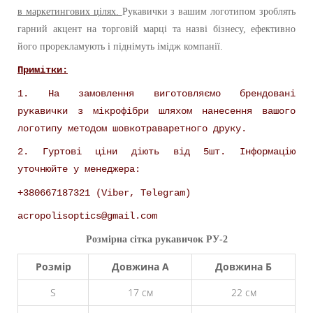
в маркетингових цілях.
Рукавички з вашим логотипом зроблять
гарний акцент на торговій марці та назві бізнесу, ефективно
його прорекламують і піднімуть імідж компанії.
Примітки:
1. На замовлення виготовляємо брендовані
рукавички з мікрофібри шляхом нанесення вашого
логотипу методом шовкотраваретного друку.
2. Гуртові ціни діють від 5шт. Інформацію
уточнюйте у менеджера:
+380667187321 (Viber, Telegram)
acropolisoptics@gmail.com
Розмірна сітка
рукавичок РУ-2
Розмір
Довжина А
Довжина Б
S
17 см
22 см