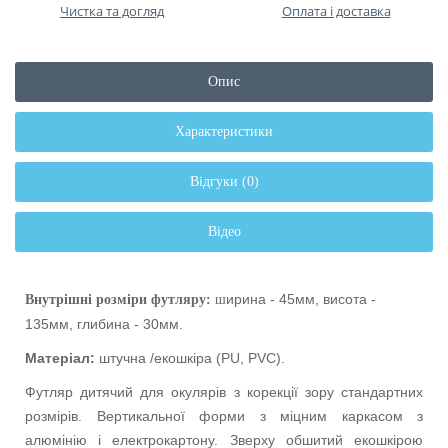
Чистка та догляд
Оплата і доставка
Опис
Характеристики
Відгуки (0)
Відео
ирина - 45мм, висота -
Внутрішні розміри футляру:
ш
135мм, глибина - 30мм.
Матеріал:
штучна /екошкіра (
PU
,
PVC
).
Футляр дитячий для окулярів з корекції зору стандартних
розмірів. Вертикальної форми з міцним каркасом з
алюмінію і електрокартону. Зверху обшитий екошкірою