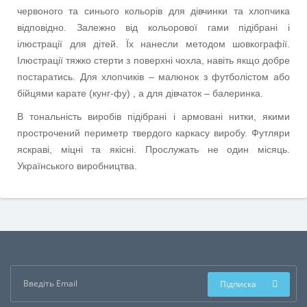
червоного та синього кольорів для дівчинки та хлопчика
відповідно. Залежно від кольорової гами підібрані і
ілюстрації для дітей. Їх нанесли методом шовкографії.
Ілюстрації тяжко стерти з поверхні чохла, навіть якщо добре
постаратись. Для хлопчиків – малюнок з футболістом або
бійцями карате (кунг-фу) , а для дівчаток – балеринка.
В тональність виробів підібрані і армовані нитки, якими
прострочений периметр твердого каркасу виробу. Футляри
яскраві, міцні та якісні. Прослужать не один місяць.
Українського виробництва.
Підписка