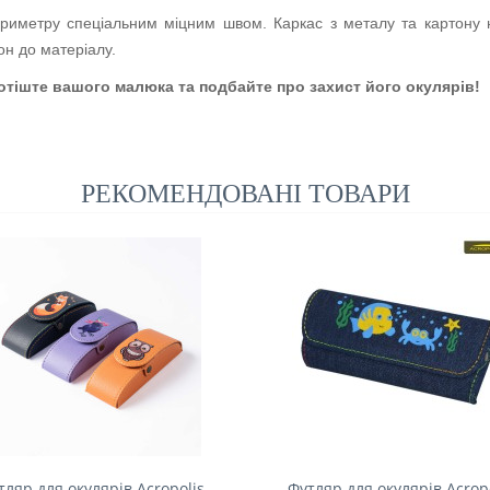
ериметру спеціальним міцним швом. Каркас з металу та картону 
он до матеріалу.
потіште вашого малюка та подбайте про захист його окулярів!
РЕКОМЕНДОВАНІ ТОВАРИ
тляр для окулярів Acropolis
Футляр для окулярів Acrop