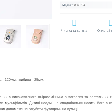
Ф-40/04
Модель:
Чистка та догляд
Оплата і 
а - 120мм, глибина - 25мм.
аний з високоякісного шкірозамінника в яскравих та пастельних к
 мультфільмів. Дитині неодмінно сподобається носити його з со
 шиї допоможе не загубити футлярчик на вулиці.