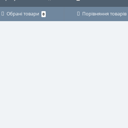
Обрані товари
Порівняння товарів
0
ОРІЇ
ОСОБИСТИЙ КАБІНЕТ
КИ
Особистий кабінет
ЗИКАНТІВ
Історія замовлень
ХНІКИ
Мої закладки
І
Розсилка новин
ВСТВО
СТВО
НИЧЕ
И ДЛЯ ОКУЛЯРІВ