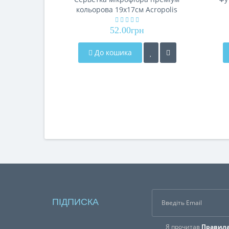
кольорова 19х17см Acropolis
А-90/07
52.00грн
До кошика
ПІДПИСКА
Я прочитав
Правила