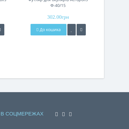
Ф-40/15
кольоров
302.00грн
До кошика
До 
 В СОЦМЕРЕЖАХ