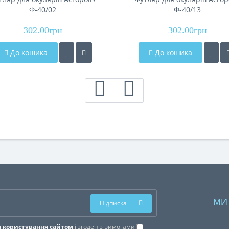
Ф-40/02
Ф-40/13
302.00грн
302.00грн
До кошика
До кошика
МИ
Підписка
 користування сайтом
і згоден з вимогами