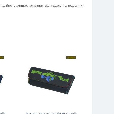
надійно захищає окуляри від ударів та подряпин.
olis
Футляр для окулярів Acropolis
Серветка-м