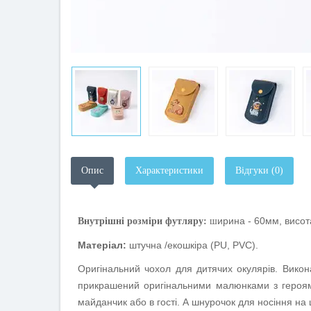
Опис
Характеристики
Відгуки (0)
ирина - 60мм, висот
Внутрішні розміри футляру:
ш
Матеріал:
штучна /екошкіра (
PU
,
PVC
).
Оригінальний чохол для дитячих окулярів. Викон
прикрашений оригінальними малюнками з героями
майданчик або в гості. А шнурочок для носіння на