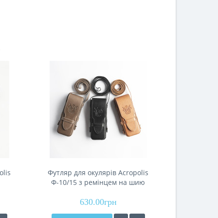
olis
Футляр для окулярів Acropolis
Футляр дл
Ф-10/15 з ремінцем на шию
В-
630.00грн