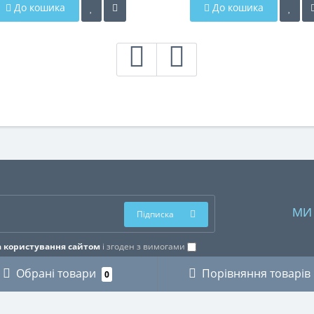
До кошика
До кошика
МИ
Підписка
 користування сайтом
і згоден з вимогами
Обрані товари
Порівняння товарів
0