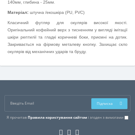
140мм, глибина - 25мм.
Матеріал:
штучна /екошкіра (
PU
,
PVC
)
Класичний футляр для окулярів високої якості.
Оригінальний кофейний верх з тисненням у вигляді імітації
шкіри рептилії та гладкі коричневі боки, приємні на дотик.
Закривається на фірмову металеву кнопку. Захищає скло
окулярів від механічних ударів та бруду.
Підписка
Я прочитав
Правила користування сайтом
і згоден з вимогами