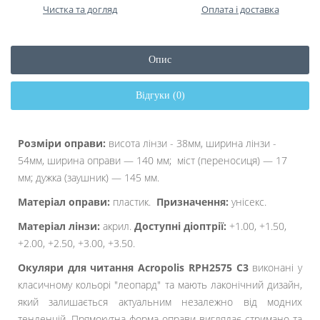
Чистка та догляд
Оплата і доставка
Опис
Відгуки (0)
Розміри оправи:
висота лінзи - 38мм, ширина лінзи -
54мм, ширина оправи — 140 мм; міст (переносиця) — 17
мм; дужка (заушник) — 145 мм.
Матеріал оправи:
пластик.
Призначення:
унісекс.
Матеріал лінзи:
акрил.
Доступні діоптрії:
+1.00, +1.50,
+2.00, +2.50, +3.00, +3.50.
Окуляри для читання Acropolis RPH2575 C3
виконані у
класичному кольорі "леопард" та мають лаконічний дизайн,
який залишається актуальним незалежно від модних
тенденцій. Прямокутна форма оправи виглядає стримано та