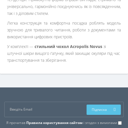
універсально, гармонійно поєднуючись як із повсякденним,
так і з діловим стилем.
Легка конструкція та комфортна посадка роблять модель
зручною для тривалого читання, роботи з документами та
використання цифрових пристроїв.
У комплекті —
стильний чохол Acropolis Novus
зі
штучної шкіри вищого ґатунку, який захищає окуляри під час
транспортування та зберігання.
Підписка
Я прочитав
Правила користування сайтом
і згоден з вимогами