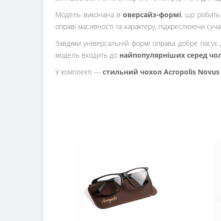
Модель виконана в
оверсайз-формі
, що робить
оправі масивності та характеру, підкреслюючи суча
Завдяки універсальній формі оправа добре пасує 
модель входить до
найпопулярніших серед чол
У комплекті —
стильний чохол Acropolis Novu