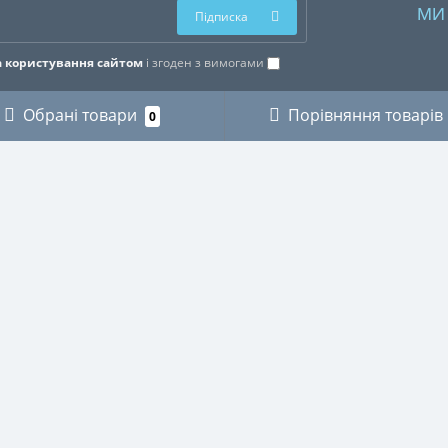
МИ
Підписка
 користування сайтом
і згоден з вимогами
Обрані товари
Порівняння товарів
0
ОРІЇ
ОСОБИСТИЙ КАБІНЕТ
КИ
Особистий кабінет
ЗИКАНТІВ
Історія замовлень
ХНІКИ
Мої закладки
І
Розсилка новин
ВСТВО
СТВО
НИЧЕ