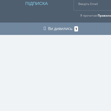
ПІДПИСКА
Я прочитав
Правила
Ви дивились
1
ІНФОРМАЦІЯ
КАТЕГ
Про нас
ГРИБНИ
Оплата і доставка
ДЛЯ МУ
Контакти
ДЛЯ ТЕ
Buy abroad / Купити за кордоном
МІЛІТАР
Правила користування сайтом
МИСЛИ
Публічна оферта
ПІКНІК
Політика використання файлів Cookie
РИБАЛЬ
Повернення товару
СВЯЩЕ