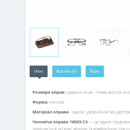
Опис
Відгуки (0)
Відео
Розміри оправ:
ширина лінзи - 54мм, висота лін
Форма:
oversize.
Матеріал оправи
- ацетат. Демо-лінзи без діоптрі
Чоловіча оправа 16043-C4
— це вдале поєднанн
залишається легкою, міцною та комфортною для щ