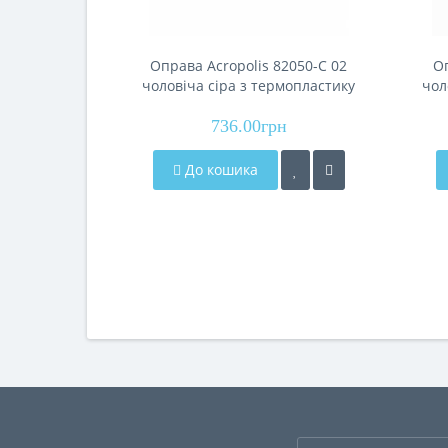
Оправа Acropolis 82050-C 02
Оп
чоловіча сіра з термопластику
чол
736.00грн
До кошика