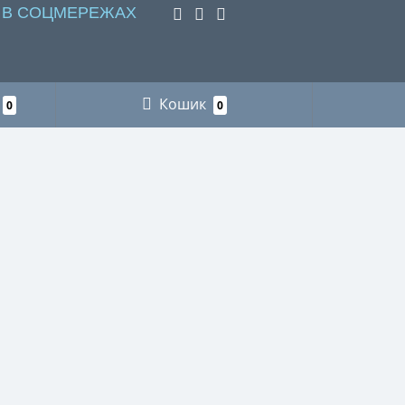
 В СОЦМЕРЕЖАХ
Кошик
0
0
НАШІ КОНТАКТИ
Пункт видачі інтернет-замовлень м. Львів
+38 (066) 218-78-87 рибалка
+38 (096) 883-75-11 мисливство
+38 (066) 718-73-21 футляри для
окулярів
+38 (066) 218-78-87 сумки для
техніки
+38 (067) 328-78-89 священичі
сумки