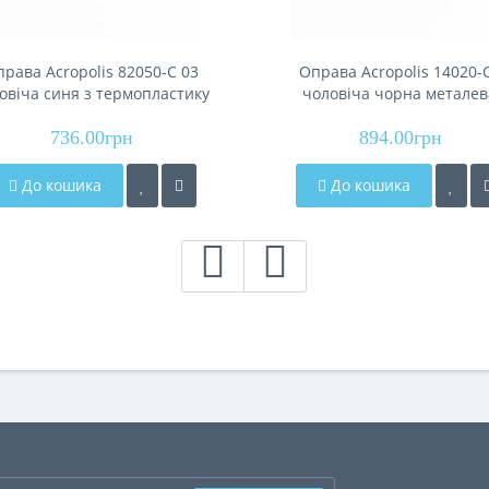
рава Acropolis 82050-С 03
Оправа Acropolis 14020-
овіча синя з термопластику
чоловіча чорна металев
736.00грн
894.00грн
До кошика
До кошика