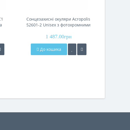
C1
Сонцезахисні окуляри Acropolis
Сонцезахис
а
52601-2 Unisex з фотохромними
52602-2 U
лінзами та світло-сірою
лінзами
1 487.00грн
оправою
1
До кошика
До 