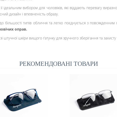
 її ідеальним вибором для чоловіків, які віддають перевагу виразн
сний дизайн і впевненість образу.
до більшості типів обличчя та легко поєднується з повсякденним 
овічих оправ.
s
зі штучної шкіри вищого ґатунку для зручного зберігання та захисту
РЕКОМЕНДОВАНІ ТОВАРИ