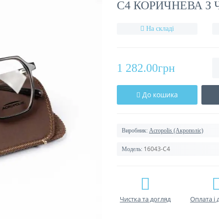
C4 КОРИЧНЕВА З
На складі
1 282.00грн
До кошика
Виробник:
Acropolis (Акрополіс)
16043-C4
Модель:
Чистка та догляд
Оплата і 