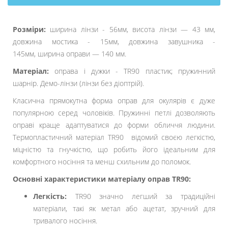
Розміри:
ширина лінзи - 56мм, висота лінзи — 43 мм,
довжина мостика - 15мм, довжина завушника -
145мм, ширина оправи — 140 мм.
Матеріал:
оправа і дужки - TR90 пластик; пружинний
шарнір. Демо-лінзи (лінзи без діоптрій).
Класична прямокутна форма оправ для окулярів є дуже
популярною серед чоловіків. Пружинні петлі дозволяють
оправі краще адаптуватися до форми обличчя людини.
Термопластичний матеріал TR90 відомий своєю легкістю,
міцністю та гнучкістю, що робить його ідеальним для
комфортного носіння та менш схильним до поломок.
Основні характеристики матеріалу оправ TR90:
Легкість:
TR90 значно легший за традиційні
матеріали, такі як метал або ацетат, зручний для
тривалого носіння.