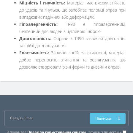
Міцність і гнучкість:
Матеріал має високу стійкість
до ударів та гнуться, що запобігає поломці оправ при
випадкових падіннях або деформаціях.
Гіпоалергенність:
TR90 є гіпоалергенним,
безпечний для людей з чутливою шкірою.
Довговічність:
Оправи з TR90 зазвичай довговічні
та стійкі до зношування.
Еластичність:
Завдяки своїй еластичності, матеріал
добре переносить згинання та розтягування, що
дозволяє створювати різні форми та дизайни оправ.
Підписка
Я прочитав
Правила користування сайтом
і згоден з вимогами