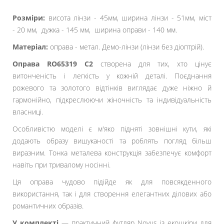
Розміри:
висота лінзи - 45мм, ширина лінзи - 51мм, міст
-
20
мм, дужка -
145
мм, ширина оправи -
140
мм.
Матеріал:
оправа - метал. Демо-лінзи (лінзи без діоптрій).
Оправа RO65319 C2
створена для тих, хто цінує
витонченість і легкість у кожній деталі. Поєднання
рожевого та золотого відтінків виглядає дуже ніжно й
гармонійно, підкреслюючи жіночність та індивідуальність
власниці.
Особливістю моделі є м'яко підняті зовнішні кути, які
додають образу вишуканості та роблять погляд більш
виразним. Тонка металева конструкція забезпечує комфорт
навіть при тривалому носінні.
Ця оправа чудово підійде як для повсякденного
використання, так і для створення елегантних ділових або
романтичних образів.
У комплекті
— практичний футляр Novus із екошкіри для