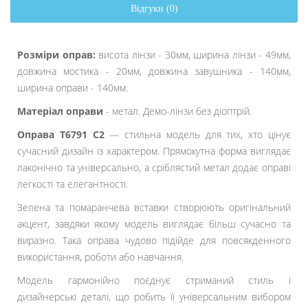
Відгуки (0)
Розміри оправ:
висота лінзи - 30мм, ширина лінзи - 49мм,
довжина мостика - 20мм, довжина завушника - 140мм,
ширина оправи - 140мм.
Матеріал оправи
- метал. Демо-лінзи без діоптрій.
Оправа T6791 C2
— стильна модель для тих, хто цінує
сучасний дизайн із характером. Прямокутна форма виглядає
лаконічно та універсально, а сріблястий метал додає оправі
легкості та елегантності.
Зелена та помаранчева вставки створюють оригінальний
акцент, завдяки якому модель виглядає більш сучасно та
виразно. Така оправа чудово підійде для повсякденного
використання, роботи або навчання.
Модель гармонійно поєднує стриманий стиль і
дизайнерські деталі, що робить її універсальним вибором