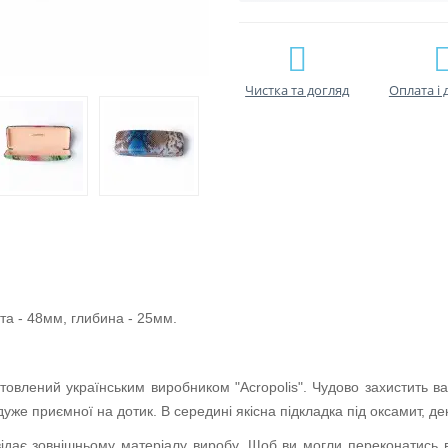
Чистка та догляд
Оплата і 
та -
48мм, глибина - 25мм.
товлений українським виробником "Acropolis". Чудово захистить ваш
дуже приємної на дотик. В середині якісна підкладка під оксамит, д
відає зовнішньому матеріалу виробу. Щоб ви могли переконатись в