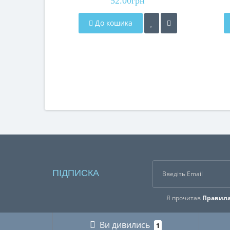
52.00грн
До кошика
ПІДПИСКА
Я прочитав
Правила
Ви дивились
1