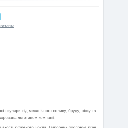
доставка
і окуляри від механічного впливу, бруду, піску та
екорована логотипом компанії.
 якості купленого чохла.
Виробник пропонує різні