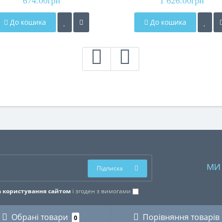
674.00грн
1 626.00грн
До кошика
До кошика
МИ
Підписка
 користування сайтом
і згоден з вимогами
Обрані товари
Порівняння товарів
0