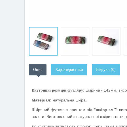
Опис
Характеристики
Відгуки (0)
ширина - 142мм, висо
Внутрішні розміри футляру:
Матеріал:
натуральна шкіра.
Шкіряний футляр з принтом під
"шкіру змії"
виго
вологи. Виготовлений з натуральної шкіри ягняти, 
До футляру вкладають кусочок шкіри, який відпо