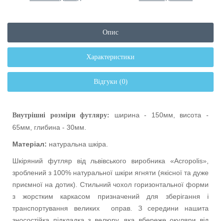
Опис
Характеристики
Відгуки (0)
ширина - 150мм, висота -
Внутрішні розміри футляру:
65мм, глибина - 30мм.
Матеріал:
натуральна шкіра.
Шкіряний футляр від львівського виробника «Acropolis»,
зроблений з 100% натуральної шкіри ягняти (якісної та дуже
приємної на дотик). Стильний чохол горизонтальної форми
з жорстким каркасом призначений для зберігання і
транспортування великих оправ. З середини нашита
зносостійка підкладка з велюру, яка вбереже окуляри від