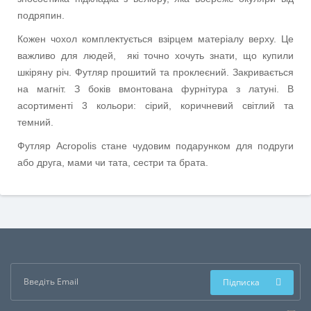
подряпин.
Кожен чохол комплектується взірцем матеріалу верху. Це
важливо для людей, які точно хочуть знати, що купили
шкіряну річ. Футляр прошитий та проклеєний. Закривається
на магніт. З боків вмонтована фурнітура з латуні. В
асортименті 3 кольори: сірий, коричневий світлий та
темний.
Футляр Acropolis стане чудовим подарунком для подруги
або друга, мами чи тата, сестри та брата.
Підписка