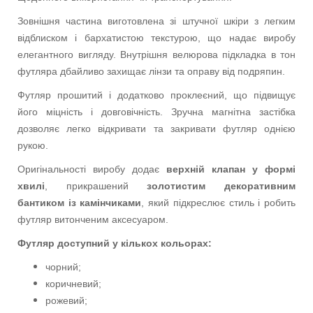
Зовнішня частина виготовлена зі штучної шкіри з легким
відблиском і бархатистою текстурою, що надає виробу
елегантного вигляду. Внутрішня велюрова підкладка в тон
футляра дбайливо захищає лінзи та оправу від подряпин.
Футляр прошитий і додатково проклеєний, що підвищує
його міцність і довговічність. Зручна магнітна застібка
дозволяє легко відкривати та закривати футляр однією
рукою.
Оригінальності виробу додає
верхній клапан у формі
хвилі
, прикрашений
золотистим декоративним
бантиком із камінчиками
, який підкреслює стиль і робить
футляр витонченим аксесуаром.
Футляр доступний у кількох кольорах:
чорний;
коричневий;
рожевий;