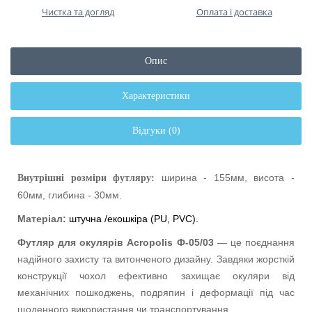
Чистка та догляд
Оплата і доставка
Опис
Характеристики
Відгуки (0)
ширина - 155мм, висота -
Внутрішні розміри футляру:
60мм, глибина - 30мм.
Матеріал:
штучна /екошкіра (
PU
,
PVC
).
Футляр для окулярів Acropolis Ф-05/03
— це поєднання
надійного захисту та витонченого дизайну. Завдяки жорсткій
конструкції чохол ефективно захищає окуляри від
механічних пошкоджень, подряпин і деформації під час
щоденного використання чи транспортування.