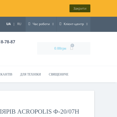
Закрити
UA
|
RU
Час роботи
Клієнт-центр
18-78-87
0
0.00грн
ИКАНТІВ
ДЛЯ ТЕХНІКИ
СВЯЩЕНИЧЕ
ЯРІВ ACROPOLIS Ф-20/07Н