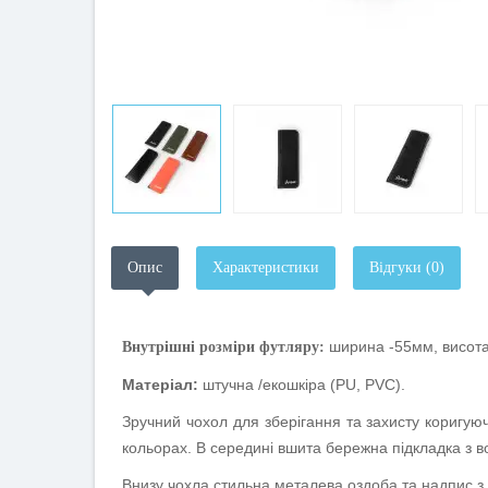
Опис
Характеристики
Відгуки (0)
ширина -55мм, висот
Внутрішні розміри футляру:
Матеріал:
штучна /екошкіра (
PU
,
PVC
).
Зручний чохол для зберігання та захисту коригуюч
кольорах. В середині вшита бережна підкладка з в
Внизу чохла стильна металева оздоба та надпис з 