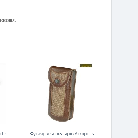
иснення.
olis
Футляр для окулярів Acropolis
Футляр дл