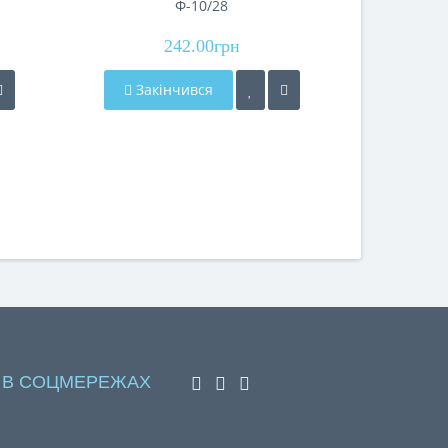
Ф-10/28
Acr
242.00грн
Закінчився
До 
 В СОЦМЕРЕЖАХ