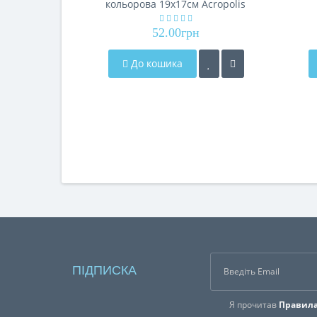
кольорова 19х17см Acropolis
А-90/07
52.00грн
До кошика
ПІДПИСКА
Я прочитав
Правила