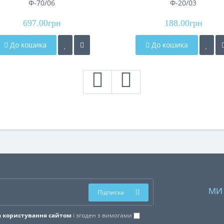
Ф-70/06
Ф-20/03
697.00грн
188.00грн
До кошика
До кошика
МИ
Підписка
 користування сайтом
і згоден з вимогами