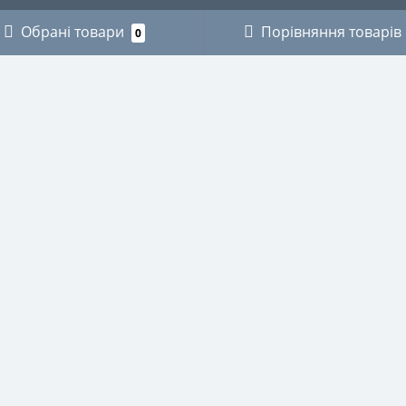
Обрані товари
Порівняння товарів
0
ОРІЇ
ОСОБИСТИЙ КАБІНЕТ
КИ
Особистий кабінет
ЗИКАНТІВ
Історія замовлень
ХНІКИ
Мої закладки
І
Розсилка новин
ВСТВО
СТВО
НИЧЕ
И ДЛЯ ОКУЛЯРІВ