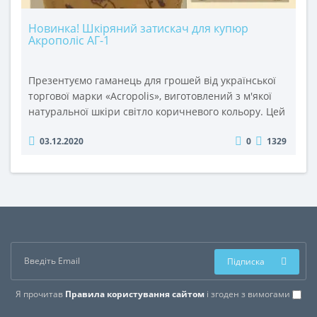
Новинка! Шкіряний затискач для купюр
Акрополіс АГ-1
Презентуємо гаманець для грошей від української
торгової марки «Acropolis», виготовлений з м'якої
натуральної шкіри світло коричневого кольору. Цей
аксесуар для чоловіків поєднує в собі компактність,
03.12.2020
0
1329
місткість, стиль та функціональність. На відміну від
більшості зажимів для купюр, АГ-1 має не
двостороннє відкривання, а три окремих відділення
– два з середини, де вшиті відкидні тримачі для
грошей т..
Підписка
Я прочитав
Правила користування сайтом
і згоден з вимогами