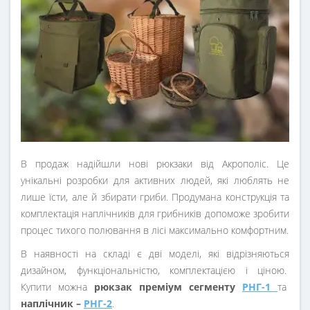
В продаж надійшли нові рюкзаки від Акрополіс. Це
унікальні розробки для активних людей, які люблять не
лише їсти, але й збирати гриби. Продумана конструкція та
комплектація наплічників для грибників допоможе зробити
процес тихого полювання в лісі максимально комфортним.
В наявності на складі є дві моделі, які відрізняються
дизайном, функціональністю, комплектацією і ціною.
Купити можна
рюкзак преміум сегменту
РНГ-1
та
наплічник –
РНГ-2
.