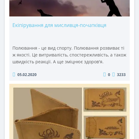
Екіпірування для мисливця-початківця
Полювання - це вид спорту. Полювання розвиває ті
ж якості. Це витривалість, спостережливість, а також
швидкість реакції. А ще зміцнює здоров'я.
Полювання буває любительського і спортивного
05.02.2020
0
3233
виду.Коли є всі дозвільні документи і спеціальна
мисливська зброя, саме час подумати про екіпіровку
початківця мисливця. Мисливське екіпірування
краще купувати поступово. Придбати все й одразу
досить дорогу, та ..