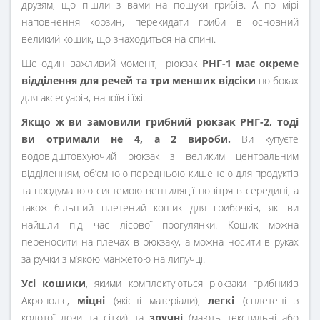
друзям, що пішли з вами на пошуки грибів. А по мірі
наповнення корзин, перекидати гриби в основний
великий кошик, що знаходиться на спині.
Ще один важливий момент, рюкзак
РНГ-1 має окреме
відділення для речей та три менших відсіки
по боках
для аксесуарів, напоїв і їжі.
Якщо ж ви замовили грибний рюкзак РНГ-2, тоді
ви отримали не 4, а 2 вироби.
Ви купуєте
водовідштовхуючий рюкзак з великим центральним
відділенням, об’ємною передньою кишенею для продуктів
та продуманою системою вентиляції повітря в середині, а
також більший плетений кошик для грибочків, які ви
найшли під час лісової прогулянки. Кошик можна
переносити на плечах в рюкзаку, а можна носити в руках
за ручки з м’якою манжетою на липучці.
Усі кошики
, якими комплектуються рюкзаки грибників
Акрополіс,
міцні
(якісні матеріали),
легкі
(сплетені з
колотої лози та сітки) та
зручні
(мають текстильні або