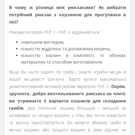
В чому ж різниця між рюкзаками? Як вибрати
потрібний рюкзак з корзиною для прогулянки в
лісі?
Рюкзаки Acropolis РНГ-1 і РНГ-2 відрізняються:
зовнішнім виглядом,
кількістю відділень та допоміжних кишень,
кількістю корзин в комплекті, їх об’ємом,
матеріалом та способом виготовлення.
Якщо Ви часто ходите по гриби і знаєте «грибні місця» в
вашій місцевості (регіоні). Варто купити максимально
укомплектований великий рюкзак Акрополіс РНГ-1.
Окрім,
зручного, добре вентильованого рюкзака на плечі
,
ви отримаєте 3 варіанти кошиків для складання
грибів
: два плетених кошика (більший і менший за
розмірами) та складну корзину з сітки, яка легко ховається
та зручно транспортується. Ви можете збирати гриби в
менші кошики, або роздати кошики в руки рідним чи