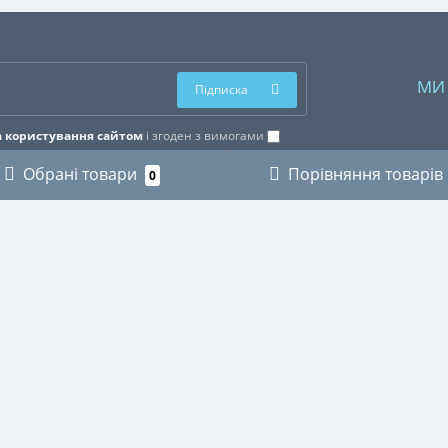
МИ
Підписка
 користування сайтом
і згоден з вимогами
Обрані товари
Порівняння товарів
0
ОРІЇ
ОСОБИСТИЙ КАБІНЕТ
КИ
Особистий кабінет
ЗИКАНТІВ
Історія замовлень
ХНІКИ
Мої закладки
І
Розсилка новин
ВСТВО