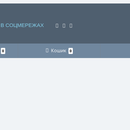
 В СОЦМЕРЕЖАХ
Кошик
0
0
НАШІ КОНТАКТИ
Пункт видачі інтернет-замовлень м. Львів
+38 (066) 218-78-87 рибалка
+38 (096) 883-75-11 мисливство
+38 (066) 718-73-21 футляри для
окулярів
+38 (066) 218-78-87 сумки для