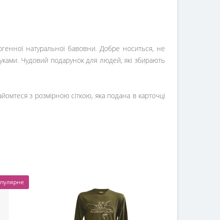
ергенної натуральної бавовни. Добре носиться, не
руками. Чудовий подарунок для людей, які збирають
йомтеся з розмірною сіткою, яка подана в карточці
пулярне