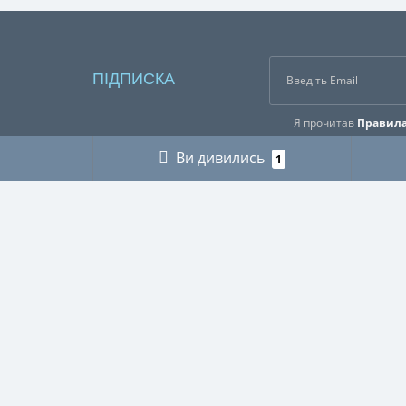
ПІДПИСКА
Я прочитав
Правила
Ви дивились
1
ІНФОРМАЦІЯ
КАТЕГ
Про нас
ГРИБНИ
Оплата і доставка
ДЛЯ МУ
Контакти
ДЛЯ ТЕ
Buy abroad / Купити за кордоном
МІЛІТАР
Правила користування сайтом
МИСЛИ
Публічна оферта
ПІКНІК