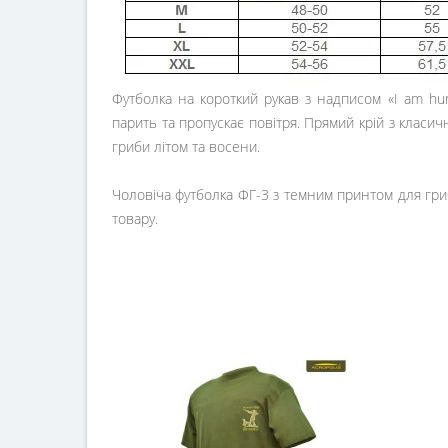
Футболка на короткий рукав з надписом «
I am hu
парить та пропускає повітря. Прямий крій з класи
гриби літом та восени.
Чоловіча футболка ФГ-3 з темним принтом для гриб
товару.