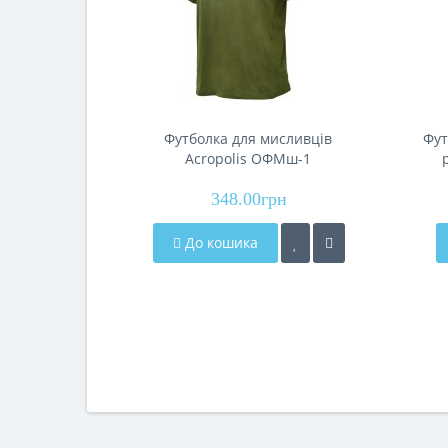
Футболка для мисливців
Фут
Acropolis ОФМш-1
348.00грн
До кошика