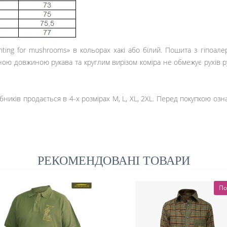
nting for mushrooms
» в кольорах хакі або білий. Пошита з гіпоал
чною довжиною рукава та круглим вирізом коміра не обмежує рухів 
ників продається в 4-х розмірах M, L, XL, 2XL. Перед покупкою озна
РЕКОМЕНДОВАНІ ТОВАРИ
По