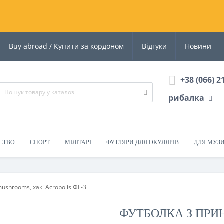
Buy abroad / Купити за кордоном
Відгуки
Новини
+38 (066) 2
рибалка
СТВО
СПОРТ
МІЛІТАРІ
ФУТЛЯРИ ДЛЯ ОКУЛЯРІВ
ДЛЯ МУЗ
mushrooms, хакі Acropolis ФГ-3
ФУТБОЛКА З ПРИН