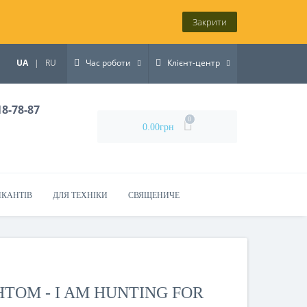
Закрити
UA
|
RU
Час роботи
Клієнт-центр
18-78-87
0
0.00грн
ИКАНТІВ
ДЛЯ ТЕХНІКИ
СВЯЩЕНИЧЕ
ТОМ - I AM HUNTING FOR