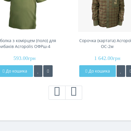
болка з комірцем (поло) для
Сорочка (картата) Acropol
рибаків Acropolis ОФРш-4
ОС-2м
593.00грн
1 642.00грн
До кошика
До кошика