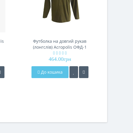
is
Футболка на довгий рукав
Ніж гриб
(лонгслів) Acropolis ОФД-1
464.00грн
До кошика
До 