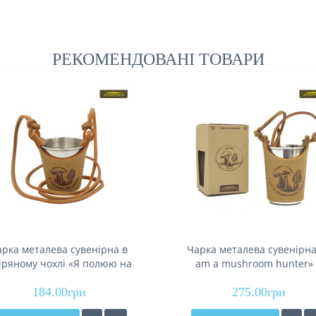
РЕКОМЕНДОВАНІ ТОВАРИ
арка металева сувенірна в
Чарка металева сувенірна 
іряному чохлі «Я полюю на
am a mushroom hunter»
иби», 70мл Acropolis СХМ-1г
шкіряному чохлі, об'єм - 17
184.00грн
Acropolis SHB-1g
275.00грн