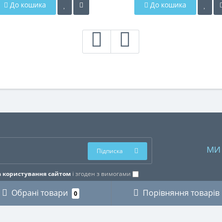
До кошика
До кошика
МИ
Підписка
 користування сайтом
і згоден з вимогами
Обрані товари
Порівняння товарів
0