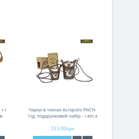
« I
Чарки в чохлах Acropolis PNCH-
Кошик плет
 в
1zg, подарунковий набір - I am a
для гриб
0мл,
mushroom hunter
313.00грн