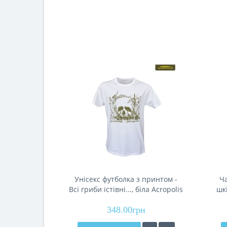
Унісекс футболка з принтом -
Ч
Всі гриби їстівні..., біла Acropolis
шк
ФГ-2б
гр
348.00грн