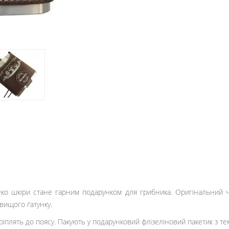
 еко шкіри стане гарним подарунком для грибника. Оригінальний 
вищого ґатунку.
 кріплять до поясу. Пакують у подарунковий флізеліновий пакетик з 