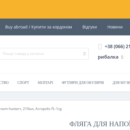
Buy abroad / Купити за кордоном
Відгуки
Новини
+38 (066) 2
рибалка
СТВО
СПОРТ
МІЛІТАРІ
ФУТЛЯРИ ДЛЯ ОКУЛЯРІВ
ДЛЯ МУЗ
room hunter», 210мл, Acropolis FL-1zg
ФЛЯГА ДЛЯ НАПОЇВ