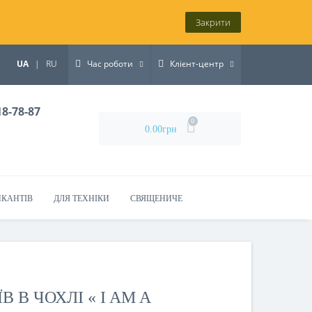
Закрити
UA
|
RU
Час роботи
Клієнт-центр
18-78-87
0
0.00грн
ИКАНТІВ
ДЛЯ ТЕХНІКИ
СВЯЩЕНИЧЕ
 В ЧОХЛІ « I AM A