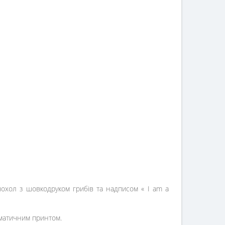
чохол з шовкодруком грибів та надписом « I am a
тематичним принтом.