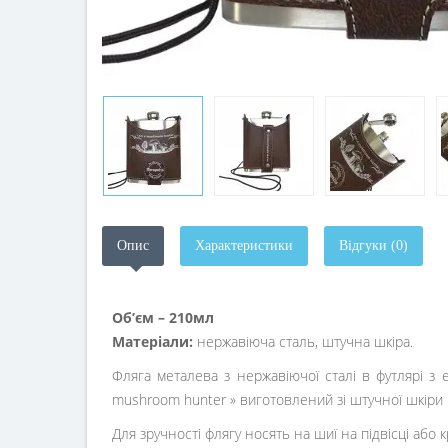
Опис
Характеристики
Відгуки (0)
Об’єм – 210мл
Матеріали:
нержавіюча сталь, штучна шкіра.
Фляга металева з нержавіючої сталі в футлярі з
mushroom hunter » виготовлений зі штучної шкіри 
Для зручності флягу носять на шиї на підвісці або