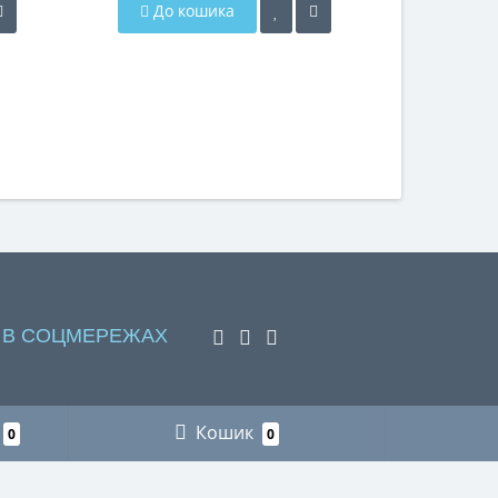
До кошика
Закі
 В СОЦМЕРЕЖАХ
Кошик
0
0