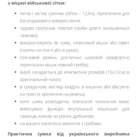
з міцної військової сітки:
легка і містка сумочка (об’єм – 12,6л), призначена для
багаторазового використання;
чудово пропускає повітря (гриби довго залишаються
свіжими);
використовують як сумку, невеликий мішок або пакет
(носять на плечі або в руках);
плечовий ремінь достатньо широкий (комфортно
переносити мішок повний грибів);
виріб складається до компактних розмірів (15х12см) в
оригінальний чохол;
в складеному вигляді кладуть в кишеню або фіксують
на поясі (є кріплення на ремінь);
коли сумка розкладена, зовнішній чохольчик може
виконувати функцію внутрішньої кишеньки для
гаманця, ключів чи різних дрібничок;
на кишені нанесено малюнок з грибами.
Практична сумка від українського виробника