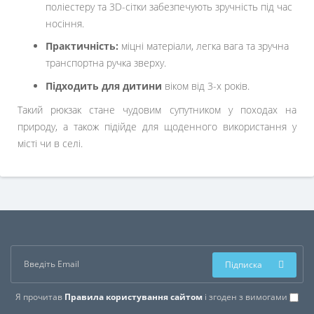
поліестеру та 3D-сітки забезпечують зручність під час
носіння.
Практичність:
міцні матеріали, легка вага та зручна
транспортна ручка зверху.
Підходить для дитини
віком від 3-х років.
Такий рюкзак стане чудовим супутником у походах на
природу, а також підійде для щоденного використання у
місті чи в селі.
Підписка
Я прочитав
Правила користування сайтом
і згоден з вимогами