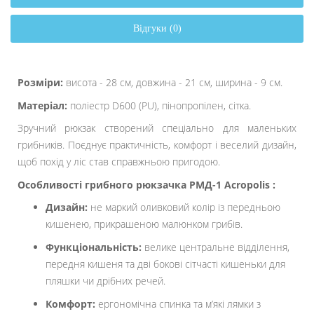
Відгуки (0)
Розміри:
висота - 28 см, довжина - 21 см, ширина - 9 см.
Матеріал:
поліестр D600 (PU), пінопропілен, сітка.
Зручний рюкзак створений спеціально для маленьких
грибників. Поєднує практичність, комфорт і веселий дизайн,
щоб похід у ліс став справжньою пригодою.
Особливості грибного рюкзачка РМД-1 Acropolis :
Дизайн:
не маркий оливковий колір із передньою
кишенею, прикрашеною малюнком грибів.
Функціональність:
велике центральне відділення,
передня кишеня та дві бокові сітчасті кишеньки для
пляшки чи дрібних речей.
Комфорт:
ергономічна спинка та м’які лямки з