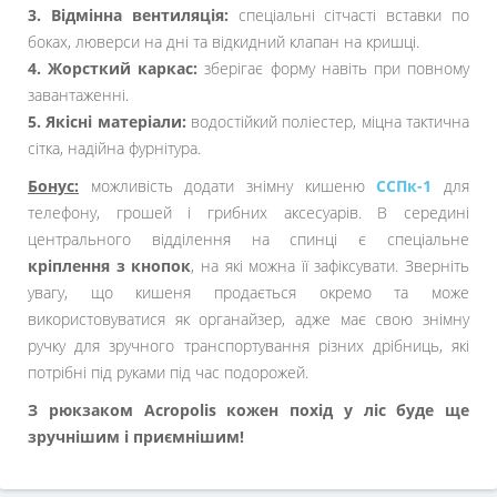
3. Відмінна вентиляція:
спеціальні сітчасті вставки по
боках, люверси на дні та відкидний клапан на кришці.
4. Жорсткий каркас:
зберігає форму навіть при повному
завантаженні.
5. Якісні матеріали:
водостійкий поліестер, міцна тактична
сітка, надійна фурнітура.
Бонус:
можливість додати знімну кишеню
ССПк-1
для
телефону, грошей і грибних аксесуарів. В середині
центрального відділення на спинці є спеціальне
кріплення з кнопок
, на які можна її зафіксувати. Зверніть
увагу, що кишеня продається окремо та може
використовуватися як органайзер, адже має свою знімну
ручку для зручного транспортування різних дрібниць, які
потрібні під руками під час подорожей.
З рюкзаком Acropolis кожен похід у ліс буде ще
зручнішим і приємнішим!