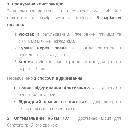
1. Продумана конструкція:
За допомогою зменшувачів на плечових тасьмах, змінюйте
положення та розмір лямок та отримаєте
3 варіанти
носіння:
Рюкзак
з регульованими плечовими лямками та
знімними м'якими накладками.
Сумка через плече
з довгим ременем і
пом’якшеною накладкою.
Кошик
з міцною транспортною ручкою для легкого
перенесення.
Передбачено
2 способи відкривання:
Повне відкривання блискавкою
– для легкого
вивантаження грибів.
Відкидний клапан на магнітах
– для швидкого
складання грибів прямо в лісі.
2. Оптимальний об’єм 17л
- достатньо місця для
багатого грибного врожаю.