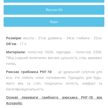
Відгуки (0)
Відео
Розміри:
висота - 37см. довжина – 34см. глибина - 25см.
Об'єм
- 17 л.
Матеріали:
поліестер D600, підкладка - поліестер D300,
ПВЩ (чорний поліетилен високої щільності), сітка, армовані
нитки
.
Рюкзак грибника РНГ-10
- це ідеальний супутник для
всіх, хто любить «тихе полювання». Підходить для будь-
якого віку та статі, поєднуючи легкість, комфорт та
багатофункціональність.
Основі переваги грибного рюкзака РНГ-10 від
Acropolis: