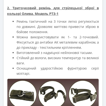
2. Триточковий ремінь для стрілецької зброї в
кольорі Олива. Модель РТЗ-1
Ремінь тактичний на 3 точки легко регулюється
по довжині. Дозволяє миттєво привести зброю в
бойове положення.
Можна використовувати як 1- та 2-точковий.
Фіксується до антабки АК металевим карабіном, а
до прикладу - текстильним кріпленням.
Виготовлений з надміцної нейлонової тасьми.
Стійкий до вологи, високих температур та великої
ваги.
Оснащений ударостійкою фурнітурою серії
мілітарі.