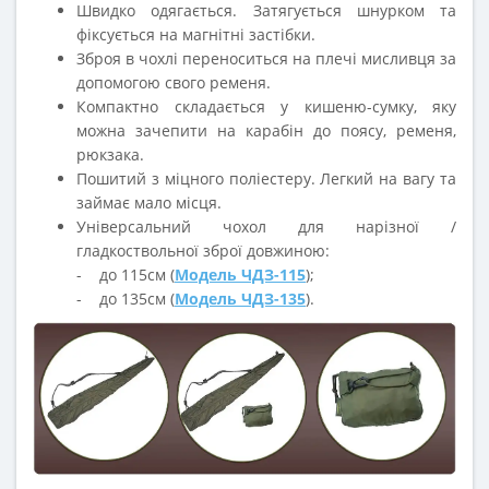
Швидко одягається. Затягується шнурком та
фіксується на магнітні застібки.
Зброя в чохлі переноситься на плечі мисливця за
допомогою свого ременя.
Компактно складається у кишеню-сумку, яку
можна зачепити на карабін до поясу, ременя,
рюкзака.
Пошитий з міцного поліестеру. Легкий на вагу та
займає мало місця.
Універсальний чохол для нарізної /
гладкоствольної зброї довжиною:
- до 115см (
Модель ЧДЗ-115
);
- до 135см (
Модель ЧДЗ-135
).