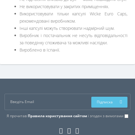
Не використовувати у закритих приміщеннях.
Використовувати тільки капсулі Wicke Euro Caps,
рекомендовані виробником.
Інші капсулі можуть створювати надмірний шум.
Виробник і постачальник не несуть відповідальності
за поведінку споживача та можливі наслідки.
Вироблено в Іспанії.
Підписка
Я прочитав
Правила користування сайтом
і згоден з вимогами