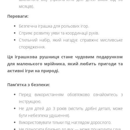
місяців).
Переваги:
Безпечна іграшка для рольових ігор.
Сприяє розвитку уяви та координації рухів.
Стильний набір, який нагадує справжнє мисливське
спорядження.
Ця іграшкова рушниця стане чудовим подарунком
для маленького мрійника, який любить пригоди та
активні ігри на природі.
Пам’ятка з безпеки:
Перед використанням обов’язково ознайомтесь з
інструкцією.
Не для дітей до 3 років (містить дрібні деталі, може
бути небезпека удушення).
Використовувати тільки під наглядом дорослого.
Не підносити близько до вух — може пошкодити слух.