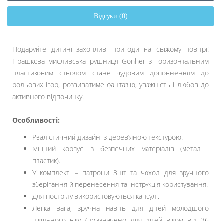
Відгуки (0)
Подаруйте дитині захопливі пригоди на свіжому повітрі!
Іграшкова мисливська рушниця Gonher з горизонтальним
пластиковим стволом стане чудовим доповненням до
рольових ігор, розвиватиме фантазію, уважність і любов до
активного відпочинку.
Особливості:
Реалістичний дизайн із дерев’яною текстурою.
Міцний корпус із безпечних матеріалів (метал і
пластик).
У комплекті – патрони 3шт та чохол для зручного
зберігання й перенесення та інструкція користування.
Для пострілу використовуються капсулі.
Легка вага, зручна навіть для дітей молодшого
шкільного віку (призначено для дітей віком від 36