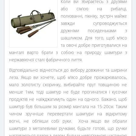
Коли ви збираєтесь з друзями
або сім’єю на рибалці,
полюванні, пікніку, зустріч майже
завжди супроводжується
дружніми посиденьками з
шашликом. Для того, щоб м’ясо
та овочі добре приготувалися на
мангалі варто брати з собою на природу шампури з
нержавіючої сталі фабричного лиття.
Відповідально віднесіться до вибору довжини та ширини
леза. Якщо ви хочете, щоб м’ясо добре прожарювалось,
мало золотисту скоринку, вибирайте прут товщиною не
менше 1мм, тоді шампур не буде прогинатися і кусочки
продуктів не наїжджатимуть один на одного. Бажано, щоб
шампур був більшим за розмір мангала на 15-20см. Таким
чином зручніше перевертати шампури на відкритому
вогні, не обпікши собі руки. Хоча якщо ви обрали
шампури з металевими ручками, будьте готові, що ручки
нагріваються разом з лезом, будучи невід’ємною частиною