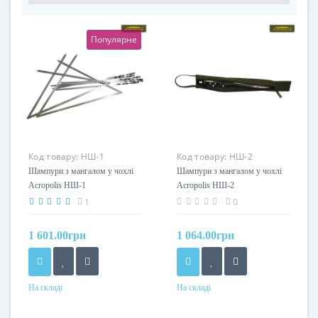
Популярне
Код товару:
НШ-1
Код товару:
НШ-2
Шампури з мангалом у чохлі
Шампури з мангалом у чохлі
Acropolis НШ-1
Acropolis НШ-2
1
0
1 601.00грн
1 064.00грн
На складі
На складі