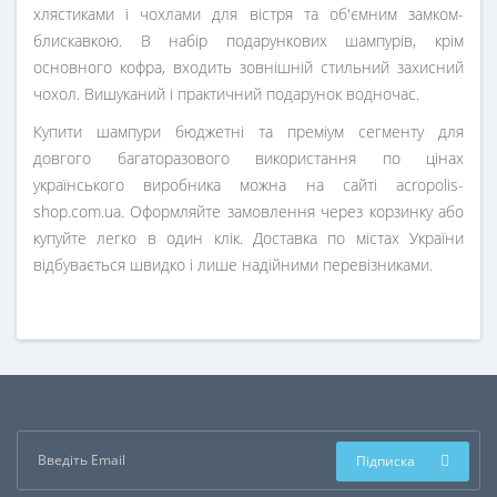
хлястиками і чохлами для вістря та об'ємним замком-
блискавкою. В набір подарункових шампурів, крім
основного кофра, входить зовнішній стильний захисний
чохол. Вишуканий і практичний подарунок водночас.
Купити шампури бюджетні та преміум сегменту для
довгого багаторазового використання по цінах
українського виробника можна на сайті acropolis-
shop.com.ua. Оформляйте замовлення через корзинку або
купуйте легко в один клік. Доставка по містах України
відбувається швидко і лише надійними перевізниками.
Підписка