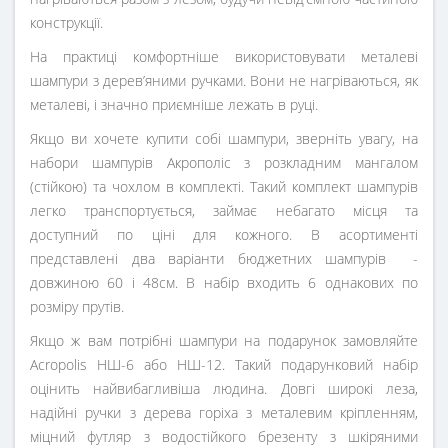
конструкції.
На практиці комфортніше використовувати металеві
шампури з дерев’яними ручками. Вони не нагріваються, як
металеві, і значно приємніше лежать в руці.
Якщо ви хочете купити собі шампури, зверніть увагу, на
набори шампурів Акрополіс з розкладним мангалом
(стійкою) та чохлом в комплекті. Такий комплект шампурів
легко транспортується, займає небагато місця та
доступний по ціні для кожного. В асортименті
представлені два варіанти бюджетних шампурів -
довжиною 60 і 48см. В набір входить 6 однакових по
розміру прутів.
Якщо ж вам потрібні шампури на подарунок замовляйте
Acropolis НШ-6 або НШ-12. Такий подарунковий набір
оцінить найвибагливіша людина. Довгі широкі леза,
надійні ручки з дерева горіха з металевим кріпленням,
міцний футляр з водостійкого брезенту з шкіряними