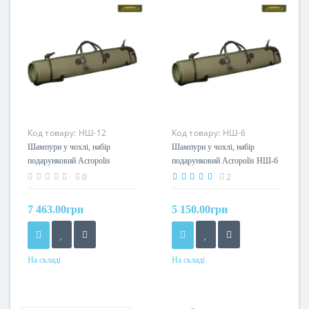
Код товару:
НШ-12
Код товару:
НШ-6
Шампури у чохлі, набір
Шампури у чохлі, набір
подарунковий Acropolis
подарунковий Acropolis НШ-6
НШ-12
0
2
7 463.00грн
5 150.00грн
На складі
На складі