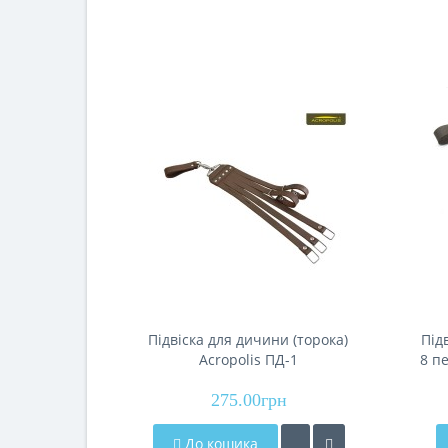
Підвіска для дичини (торока)
Під
Acropolis ПД-1
8 пе
275.00грн
До кошика