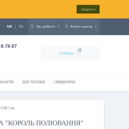
Закрити
UA
|
RU
Час роботи
Клієнт-центр
18-78-87
0
0.00грн
ИКАНТІВ
ДЛЯ ТЕХНІКИ
СВЯЩЕНИЧЕ
s СХБ-1зм
А "КОРОЛЬ ПОЛЮВАННЯ"