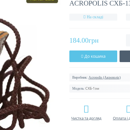
ACROPOLIS СХБ-
На складі
184.00грн
До кошика
Виробник:
Acropolis (Акрополіс)
СХБ-1зм
Модель:
Чистка та догляд
Оплата і 