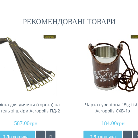
РЕКОМЕНДОВАНІ ТОВАРИ
віска для дичини (торока) на
Чарка сувенірна "Big fis
тель зі шкіри Acropolis ПД-2
Acropolis СХБ-1з
587.00грн
184.00грн
До кошика
До кошика