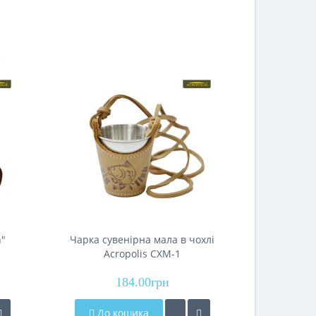
h"
Чарка сувенірна мала в чохлі
Чарка суве
Acropolis СХМ-1
Ac
184.00грн
До кошика
До 