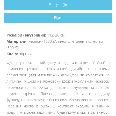
Відгуки (0)
Відео
Розміри (внутрішні):
112х26 см.
Матеріали:
нейлон (1680 Д), пінополіетилен, поліестер
(300 Д).
Колір:
чорний.
Футляр універсальний для усіх видів автоматичної зброї та
помпових рушниць. Практичний дизайн зі знімними
елементами (для мисливських атрибутів), які кріпляться на
липучках. Міцний нейлоновоий кофр з укріпленим каркасом
переноситься за ручки для транспортування та плечові
ременні стрічки. Плечові лямки ховаються в середину
футляру, не заважаючи військовому або мисливцю в процесі
несення чохла в руках. В комплект входить 4 знімних
модулі, їх можна закріпити у будь-якому місці, в залежності