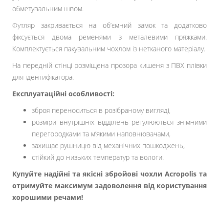
обметувальним швом.
Футляр закривається на об’ємний замок та додатково
фіксується двома ременями з металевими пряжками.
Комплектується пакувальним чохлом із нетканого матеріалу.
На передній стінці розміщена прозора кишеня з ПВХ плівки
для ідентифікатора.
Експлуатаційні особливості:
зброя переноситься в розібраному вигляді,
розміри внутрішніх відділень регулюються знімними
перегородками та м’якими наповнювачами,
захищає рушницю від механічних пошкоджень,
стійкий до низьких температур та вологи.
Купуйте надійні та якісні збройові чохли Acropolis та
отримуйте максимум задоволення від користування
хорошими речами!