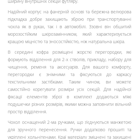
ширину внутрішніх секцій футляру.
Надійний корпус на фанерній основі та бережна велюрова
підкладка добре захищають зброю при транспортуванні
чохла як в руках, так і в автомобілі. Ззовні він обшитий
морозостійким шкірозамінником, який характеризується
кращою міцністю та зносостійкістю, ніж натуральна шкіра.
В середині кофра розміщені жорсткі перегородки, які
формують відділення для 2-х стволів, прикладу, набору для
чищення, ременя та аксесуарів. Для вашого комфорту,
перегородки є знімними та фіксуються до каркасу
текстильними застібками. Таким чином, ви можете
самостійно корегувати розміри усіх секцій. Для надійної
фіксації елементів зброї в комплект додаються м’які
подушечки різних розмірів, якими можна заповнити вільний
простір відділення.
Чохол оснащений 2-ма ручками, що з’єднуються манжетою
для зручного перенесення. Ручки додатково прошиті та
укріплені хольнітенами. Краї матеріалу зміцнені та захищені