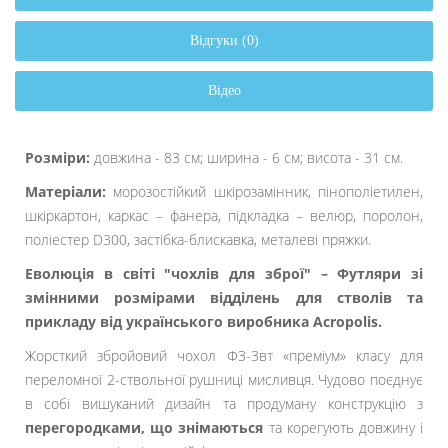
Відгуки (0)
Відео
Розміри:
довжина - 83 см; ширина - 6 см; висота - 31 см.
Матеріали:
морозостійкий шкірозамінник, пінополіетилен,
шкіркартон, каркас – фанера, підкладка – велюр, поролон,
поліестер D300, застібка-блискавка, металеві пряжки.
Еволюція в світі "чохлів для зброї" – Футляри зі
змінними розмірами відділень для стволів та
прикладу від українського виробника
Acropolis.
Жорсткий збройовий чохол ФЗ-3вт «преміум» класу для
переломної 2-ствольної рушниці мисливця. Чудово поєднує
в собі вишуканий дизайн та продуману конструкцію з
перегородками, що знімаються
та корегують довжину і