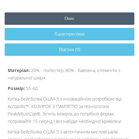
Опис
Характеристики
Відгуки (0)
Матеріал:
20% - поліеcтер, 80% - бавовна, елементи з
натуральної шкіри.
Розмір:
55-60.
Кепка-бейсболка ОШМ-3 з інноваційною розробкою від
Acropolis™- КОЗИРОК З ПАМ'ЯТТЮ за технологією
PeakAdjustCap®. Зігніть козирок до потрібної форми,
потримайте 15 секунд і він набуде необхідної кривизни.
Кепка-бейсболка ОШМ-3 з автентичним мисливським