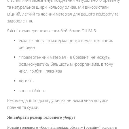
стилем, який забезпечує поєднання натурального брезенту
та натуральної шкіри, кольору олива. Ми використали
міцний, легкий та якісний матеріал для вашого комфорту та
задоволення.
Якісні характеристики кепки-бейсболки ОШМ-3:
екологічність - в матеріалі кепки немає токсичних
речовин
гіпоалергенний матеріал - в брезенті не можуть
розмножуватись більшість мікроорганізмів, в тому
числі грибки і пліснява
легкість
зносостійкість
Рекомендації по догляду: кепка не вимоглива до умов
прання та сушки.
Як вибрати розмір головного убору?
Розмір головного убору відповідає обхвату (розміру) голови в