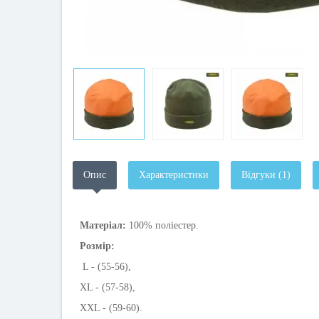
Опис
Характеристики
Відгуки (1)
Матеріал:
100% поліестер.
Розмір:
L - (55-56),
XL - (57-58),
XXL - (59-60).