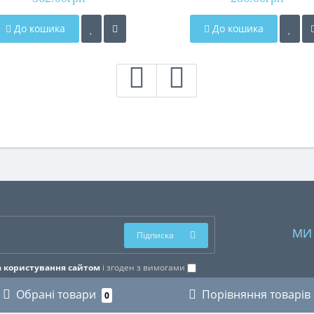
До кошика
До кошика
МИ
Підписка
 користування сайтом
і згоден з вимогами
Обрані товари
Порівняння товарів
0