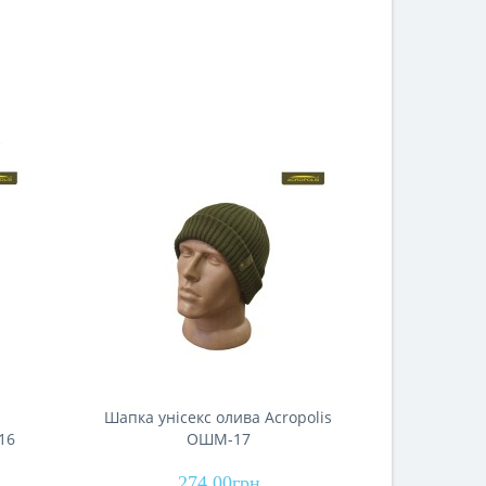
а
Шапка унісекс олива Acropolis
Сигнальна 
16
ОШМ-17
полюванн
274.00грн