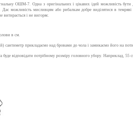
нальну ОШМ-7. Одна з оригінальних і цікавих ідей можливість бути 
. Дає можливість мисливцям або рибалкам добре виділятися в темряві а
е витирається і не вигоряє.
олови в см.
ий) сантиметр прикладаємо над бровами до чола і замикаємо його на пот
 буде відповідати потрібному розміру головного убору. Наприклад, 55 см