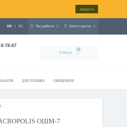
Закрити
UA
|
RU
Час роботи
Клієнт-центр
18-78-87
0
0.00грн
ИКАНТІВ
ДЛЯ ТЕХНІКИ
СВЯЩЕНИЧЕ
7
ACROPOLIS ОШМ-7