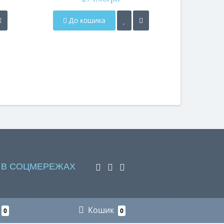
До кошика
Закі
 В СОЦМЕРЕЖАХ
Кошик
0
0