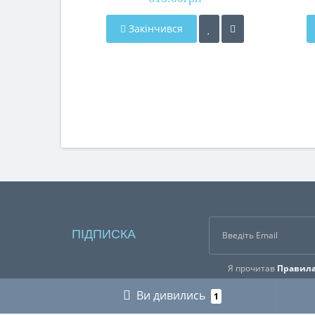
Закінчився
ПІДПИСКА
Я прочитав
Правила
Ви дивились
1