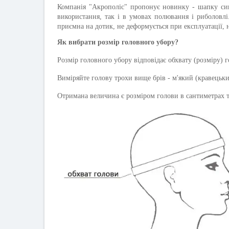
Компанія "Акрополіс" пропонує новинку - шапку сиг
використання, так і в умовах полювання і риболовлі
приємна на дотик, не деформується при експлуатації, н
Як вибрати розмір головного убору?
Розмір головного убору відповідає обхвату (розміру) г
Виміряйте голову трохи вище брів - м'який (кравецьк
Отримана величина є розміром голови в сантиметрах та