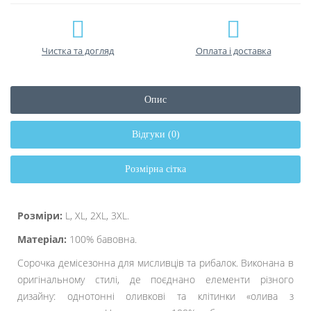
Чистка та догляд
Оплата і доставка
Опис
Відгуки (0)
Розмірна сітка
Розміри:
L, XL, 2XL, 3XL.
Матеріал:
100% бавовна.
Сорочка демісезонна для мисливців та рибалок. Виконана в
оригінальному стилі, де поєднано елементи різного
дизайну: однотонні оливкові та клітинки «олива з