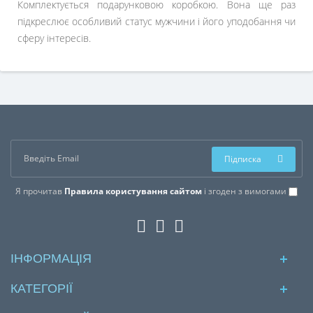
Комплектується подарунковою коробкою. Вона ще раз
підкреслює особливий статус мужчини і його уподобання чи
сферу інтересів.
Підписка
Я прочитав
Правила користування сайтом
і згоден з вимогами
ІНФОРМАЦІЯ
КАТЕГОРІЇ