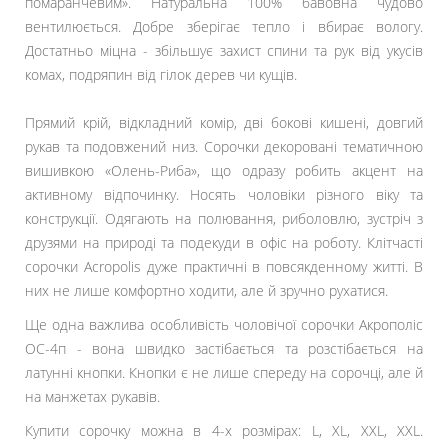
помаранчевим». Натуральна 100% бавовна чудово
вентилюється. Добре зберігає тепло і вбирає вологу.
Достатньо міцна - збільшує захист спини та рук від укусів
комах, подряпин від гілок дерев чи кущів.
Прямий крій, відкладний комір, дві бокові кишені, довгий
рукав та подовжений низ. Сорочки декоровані тематичною
вишивкою «Олень-Риба», що одразу робить акцент на
активному відпочинку. Носять чоловіки різного віку та
конструкції. Одягають на полювання, риболовлю, зустріч з
друзями на природі та подекуди в офіс на роботу. Клітчасті
сорочки Acropolis дуже практичні в повсякденному житті. В
них не лише комфортно ходити, але й зручно рухатися.
Ще одна важлива особливість чоловічої сорочки Акрополіс
ОС-4п - вона швидко застібається та розстібається на
латунні кнопки. Кнопки є не лише спереду на сорочці, але й
на манжетах рукавів.
Купити сорочку можна в 4-х розмірах:
L, XL, XXL, XXL.