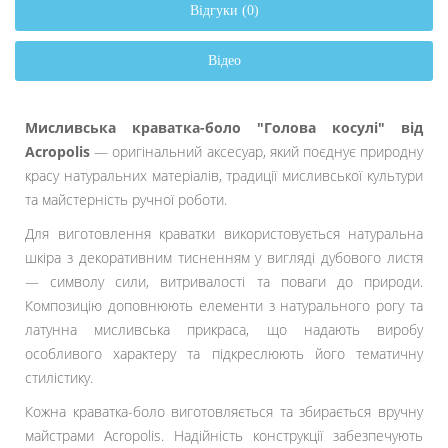
Відгуки (0)
Відео
Мисливська краватка-боло "Голова косулі" від
Acropolis
— оригінальний аксесуар, який поєднує природну
красу натуральних матеріалів, традиції мисливської культури
та майстерність ручної роботи.
Для виготовлення краватки використовується натуральна
шкіра з декоративним тисненням у вигляді дубового листя
— символу сили, витривалості та поваги до природи.
Композицію доповнюють елементи з натурального рогу та
латунна мисливська прикраса, що надають виробу
особливого характеру та підкреслюють його тематичну
стилістику.
Кожна краватка-боло виготовляється та збирається вручну
майстрами Acropolis. Надійність конструкції забезпечують