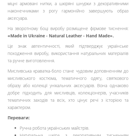
міцні армовані нитки, а шкіряні шнурки з декоративними
наконечниками з рогу гармонійно завершують образ
аксесуара.
На зворотному боці виробу розміщене фірмове тиснення:
«Made in Ukraine - Natural Leather - Hand Made».
Це знак автентичності, який підтверджує українське
походження виробу, використання натуральних матеріалів
та ручне виготовлення.
Мисливська краватка-боло стане чудовим доповненням до
мисливського костюма, тематичного одягу, святкового
образу або колекції унікальних аксесуарів. Вона однаково
добре підходить для мисливців, колекціонерів, учасників
тематичних заходів та всіх, хто цінує речі з історією та
характером.
Переваги:
Ручна робота українських майстрів.
Натуральна шкіра з декоративним тисненням