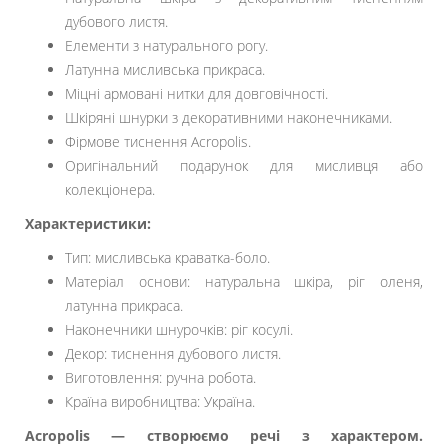
дубового листя.
Елементи з натурального рогу.
Латунна мисливська прикраса.
Міцні армовані нитки для довговічності.
Шкіряні шнурки з декоративними наконечниками.
Фірмове тиснення Acropolis.
Оригінальний подарунок для мисливця або
колекціонера.
Характеристики:
Тип: мисливська краватка-боло.
Матеріал основи: натуральна шкіра, ріг оленя,
латунна прикраса.
Наконечники шнурочків: ріг косулі.
Декор: тиснення дубового листя.
Виготовлення: ручна робота.
Країна виробництва: Україна.
Acropolis — створюємо речі з характером.