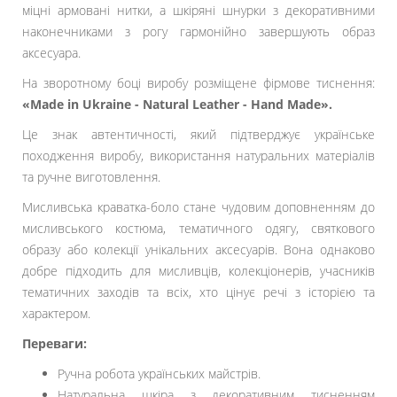
міцні армовані нитки, а шкіряні шнурки з декоративними
наконечниками з рогу гармонійно завершують образ
аксесуара.
На зворотному боці виробу розміщене фірмове тиснення:
«Made in Ukraine - Natural Leather - Hand Made».
Це знак автентичності, який підтверджує українське
походження виробу, використання натуральних матеріалів
та ручне виготовлення.
Мисливська краватка-боло стане чудовим доповненням до
мисливського костюма, тематичного одягу, святкового
образу або колекції унікальних аксесуарів. Вона однаково
добре підходить для мисливців, колекціонерів, учасників
тематичних заходів та всіх, хто цінує речі з історією та
характером.
Переваги:
Ручна робота українських майстрів.
Натуральна шкіра з декоративним тисненням