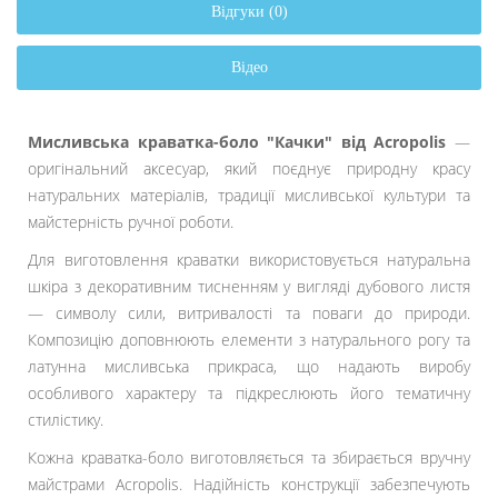
Відгуки (0)
Відео
Мисливська краватка-боло "Качки" від Acropolis
—
оригінальний аксесуар, який поєднує природну красу
натуральних матеріалів, традиції мисливської культури та
майстерність ручної роботи.
Для виготовлення краватки використовується натуральна
шкіра з декоративним тисненням у вигляді дубового листя
— символу сили, витривалості та поваги до природи.
Композицію доповнюють елементи з натурального рогу та
латунна мисливська прикраса, що надають виробу
особливого характеру та підкреслюють його тематичну
стилістику.
Кожна краватка-боло виготовляється та збирається вручну
майстрами Acropolis. Надійність конструкції забезпечують