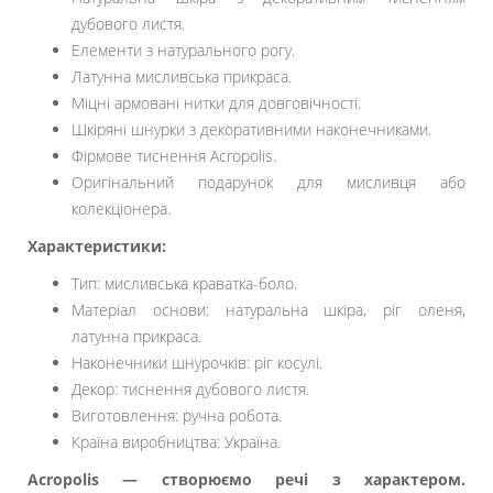
дубового листя.
Елементи з натурального рогу.
Латунна мисливська прикраса.
Міцні армовані нитки для довговічності.
Шкіряні шнурки з декоративними наконечниками.
Фірмове тиснення Acropolis.
Оригінальний подарунок для мисливця або
колекціонера.
Характеристики:
Тип: мисливська краватка-боло.
Матеріал основи: натуральна шкіра, ріг оленя,
латунна прикраса.
Наконечники шнурочків: ріг косулі.
Декор: тиснення дубового листя.
Виготовлення: ручна робота.
Країна виробництва: Україна.
Acropolis — створюємо речі з характером.