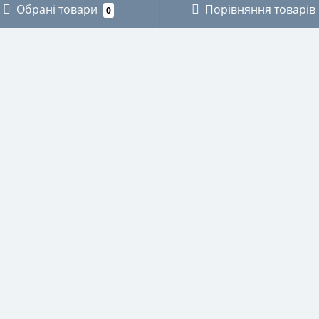
Обрані товари
Порівняння товарів
0
ОРІЇ
ОСОБИСТИЙ КАБІНЕТ
КИ
Особистий кабінет
ЗИКАНТІВ
Історія замовлень
ХНІКИ
Мої закладки
І
Розсилка новин
ВСТВО
СТВО
НИЧЕ
И ДЛЯ ОКУЛЯРІВ