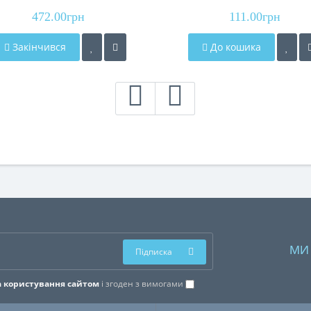
472.00грн
111.00грн
Закінчився
До кошика
МИ
Підписка
 користування сайтом
і згоден з вимогами