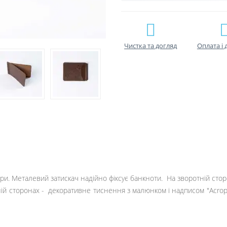
Чистка та догляд
Оплата і 
и. Металевий затискач надійно фіксує банкноти. На зворотній сторо
й сторонах - декоративне тиснення з малюнком і надписом "Acropol