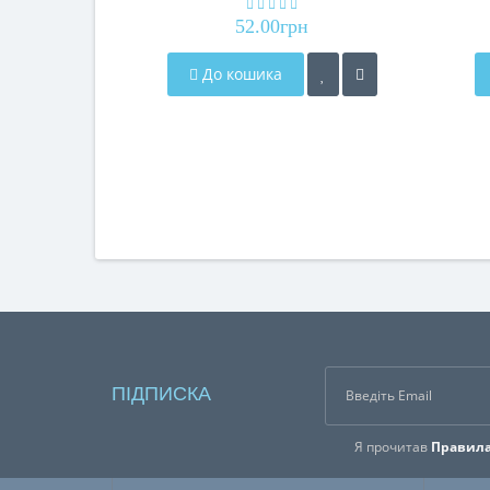
А-90/07
52.00грн
До кошика
ПІДПИСКА
Я прочитав
Правила