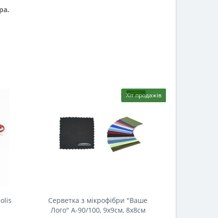
ра.
Хіт продажів
olis
Серветка з мікрофібри "Ваше
Затискач 
Лого" А-90/100, 9х9см, 8х8см
A