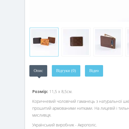
Опис
Відгуки (0)
Відео
Розмір:
11,5 х 8,5см.
Коричневий чоловічий гаманець з натуральної шкір
прошитий армованими нитками. На лицевій і тильні
мисливця.
Український виробник - Акрополіс.