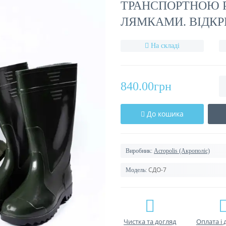
ТРАНСПОРТНОЮ 
ЛЯМКАМИ. ВІДКР
На складі
840.00грн
До кошика
Виробник:
Acropolis (Акрополіс)
СДО-7
Модель:
Чистка та догляд
Оплата і 