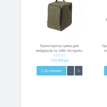
Транспортна сумка для
Тр
вейдерсів та чобіт Acropolis
(
СДО-2
743.00грн
До кошика