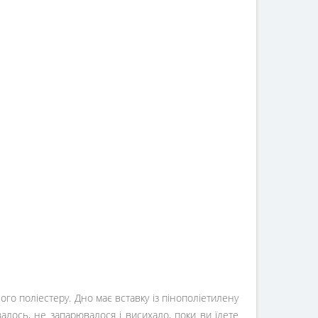
ого поліестеру. Дно має вставку із пінополіетилену
алось, не запарювалося і висихало, поки ви їдете