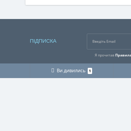
ПІДПИСКА
Я прочитав
Правила
Ви дивились
1
ІНФОРМАЦІЯ
КАТЕГ
Про нас
ГРИБНИ
Оплата і доставка
ДЛЯ МУ
Контакти
ДЛЯ ТЕ
Buy abroad / Купити за кордоном
МІЛІТАР