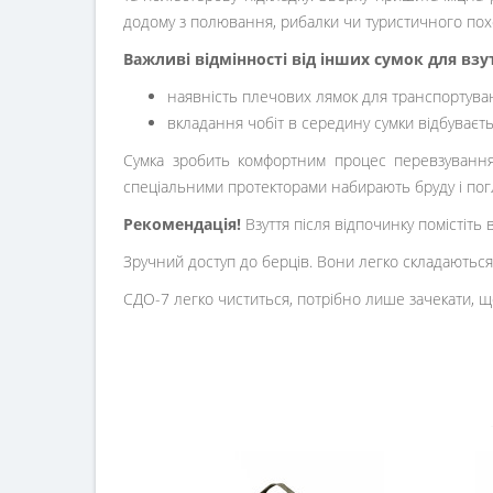
додому з полювання, рибалки чи туристичного пох
Важливі відмінності від інших сумок для взут
наявність плечових лямок для транспортуван
вкладання чобіт в середину сумки відбуваєть
Сумка зробить комфортним процес перевзування 
спеціальними протекторами набирають бруду і погл
Рекомендація!
Взуття після відпочинку помістіть в 
Зручний доступ до берців. Вони легко складаються 
СДО-7 легко чиститься, потрібно лише зачекати, що