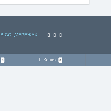
 В СОЦМЕРЕЖАХ
Кошик
0
0
НАШІ КОНТАКТИ
Пункт видачі інтернет-замовлень м. Львів
+38 (066) 218-78-87 рибалка
+38 (096) 883-75-11 мисливство
+38 (066) 718-73-21 футляри для