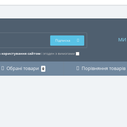
МИ
Підписка
 користування сайтом
і згоден з вимогами
Обрані товари
Порівняння товарів
0
ОРІЇ
ОСОБИСТИЙ КАБІНЕТ
КИ
Особистий кабінет
ЗИКАНТІВ
Історія замовлень
ХНІКИ
Мої закладки
І
Розсилка новин