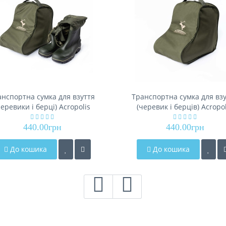
анспортна сумка для взуття
Транспортна сумка для вз
черевики і берці) Acropolis
(черевик і берців) Acropol
СДО-3
СДО-4р
440.00грн
440.00грн
До кошика
До кошика