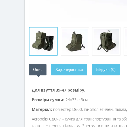
Опис
Характеристики
Відгуки (0)
Для
взуття
39-47 розміру.
Розміри сумки:
24х33х43
см.
Матеріал:
поліестер D600, пінополіетилен, підкла
Acropolis СДО-7 - сумка для транспортування та зб
та поліестерову підкладку. Зверху пришита міцна 