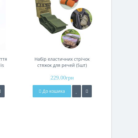
уття
Набір еластичних стрічок
Гумові 
is
стяжок для речей (5шт)
рибол
Acropolis ФР-1
активн
229.00грн
природі.
2
комплект
МЧ-1
До кошика
До 