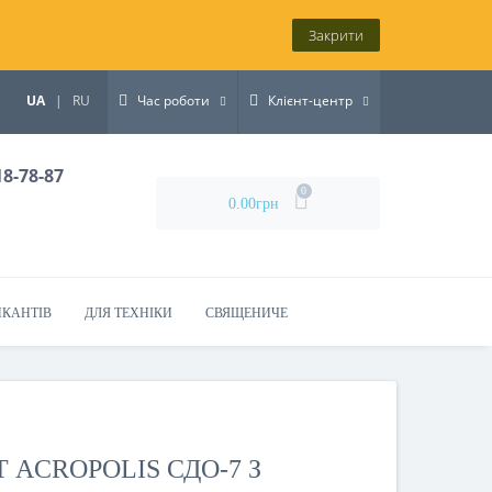
Закрити
UA
|
RU
Час роботи
Клієнт-центр
18-78-87
0
0.00грн
ИКАНТІВ
ДЛЯ ТЕХНІКИ
СВЯЩЕНИЧЕ
 ACROPOLIS СДО-7 З