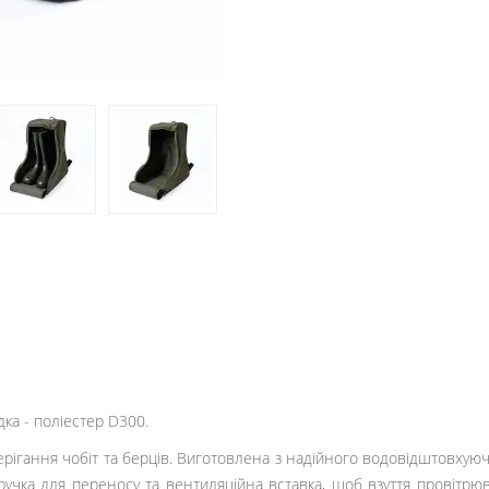
дка - поліестер D300.
ерігання чобіт та берців. Виготовлена з надійного водовідштовхуюч
ручка для переносу та вентиляційна вставка, щоб взуття провітрюв