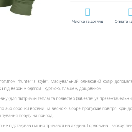
Чистка та догляд
Оплата і 
отипом "hunter`s style". Маскувальний оливковий колір допомага
 і під верхнім одягом - курткою, плащем, дощовиком.
вну (для підтримки тепла) та поліестер (забезпечує презентабельни
ло або сорочки восени чи весною. Добре пропускає повітря. Крій дос
аштування побуту на природі.
 не підстакував і міцно тримався на людині. Горловина - заокруглен