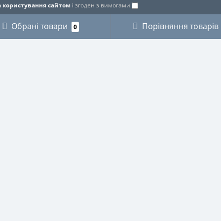
 користування сайтом
і згоден з вимогами
Обрані товари
Порівняння товарів
0
ОРІЇ
ОСОБИСТИЙ КАБІНЕТ
КИ
Особистий кабінет
ЗИКАНТІВ
Історія замовлень
ХНІКИ
Мої закладки
І
Розсилка новин
ВСТВО
СТВО
НИЧЕ
И ДЛЯ ОКУЛЯРІВ