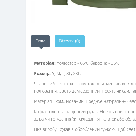
Опис
Відгуки (0)
Матеріал:
поліестер - 65%, бавовна - 35%.
Розмір:
S, M, L, XL, 2XL.
Чоловічий светр кольору хакі для мисливця з лог
полювання. Светр демісезонний. Носять як сам, так
Матеріал - комбінований. Поєднує натуральну баво
Кофта чоловіча на довгий рукав. Носять поверх по
звіра чи готування їжі, складання палаток або обл
Низ виробу і рукавів оброблений гумкою, щоб светр