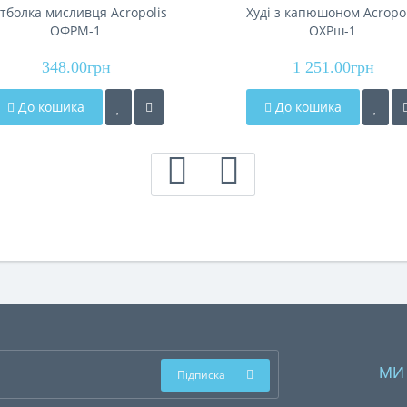
тболка мисливця Acropolis
Худі з капюшоном Acropol
ОФРМ-1
ОХРш-1
348.00грн
1 251.00грн
До кошика
До кошика
МИ
Підписка