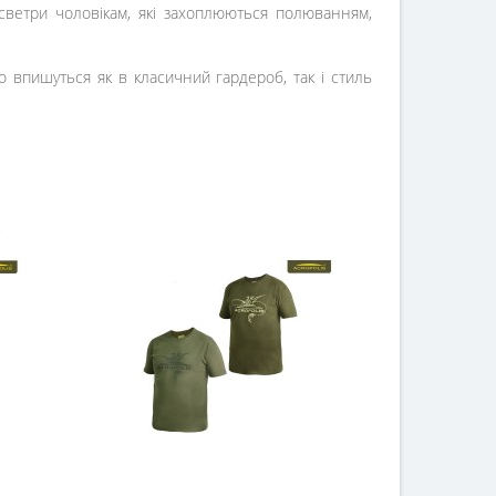
светри чоловікам, які захоплюються полюванням,
о впишуться як в класичний гардероб, так і стиль