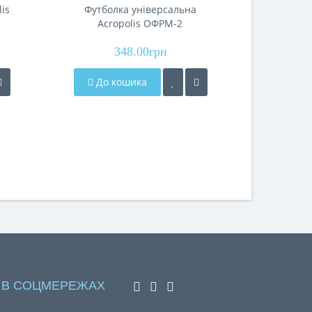
is
Футболка універсальна
Светр дл
Acropolis ОФРМ-2
348.00грн
До кошика
До 
 В СОЦМЕРЕЖАХ