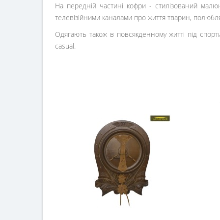
На передній частині кофри - стилізований малю
телевізійними каналами про життя тварин, полюбля
Одягають також в повсякденному житті під спорти
casual.