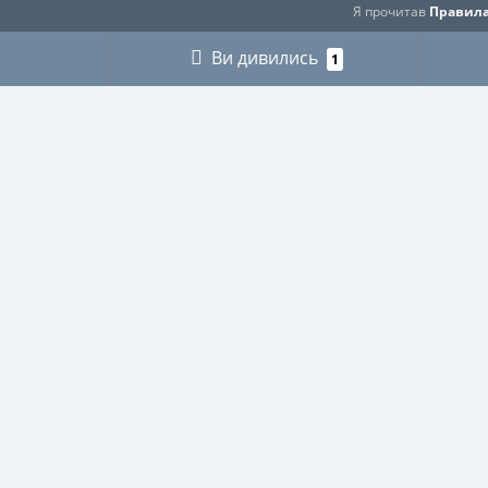
Я прочитав
Правила
Ви дивились
1
ІНФОРМАЦІЯ
КАТЕГ
Про нас
ГРИБНИ
Оплата і доставка
ДЛЯ МУ
Контакти
ДЛЯ ТЕ
Buy abroad / Купити за кордоном
МІЛІТАР
Правила користування сайтом
МИСЛИ
Публічна оферта
ПІКНІК
Політика використання файлів Cookie
РИБАЛЬ
Повернення товару
СВЯЩЕ
Рекомендації, як доглядати за виробами
СПОРТ
Мапа сайту
ФУТЛЯР