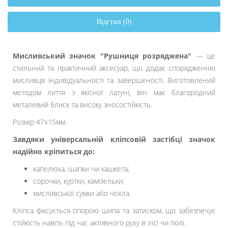
Відгуки (0)
Мисливський значок "Рушниця розряджена"
— це
стильний та практичний аксесуар, що додає спорядженню
мисливця індивідуальності та завершеності. Виготовлений
методом лиття з якісної латуні, він має благородний
металевий блиск та високу зносостійкість.
Розмір 47х15мм.
Завдяки універсальній кліпсовій застібці значок
надійно кріпиться до:
капелюха, шапки чи кашкета;
сорочки, куртки, камізельки;
мисливської сумки або чохла.
Кліпса фіксується опорою шипа та затиском, що забезпечує
стійкість навіть під час активного руху в лісі чи полі.