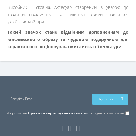
Виробник - Україна. Аксесуар створений із увагою до
традицій, практичності та надійності, якими славляться
українські майстри.
Такий значок стане відмінним доповненням до
мисливського образу та чудовим подарунком для
справжнього поціновувача мисливської культури.
Підписка
Я прочитав
Правила користування сайтом
і згоден з вимогами